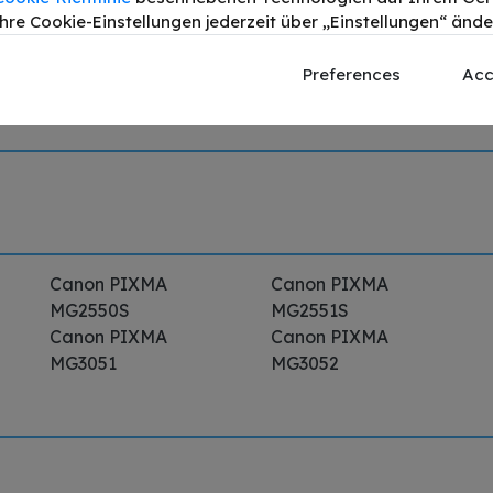
hre Cookie-Einstellungen jederzeit über „Einstellungen“ ände
g
Produktdetails
Preferences
Acc
Canon PIXMA
Canon PIXMA
MG2550S
MG2551S
Canon PIXMA
Canon PIXMA
MG3051
MG3052