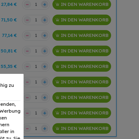
–
+
27,84 €
IN DEN WARENKORB
–
+
71,50 €
IN DEN WARENKORB
–
+
77,14 €
IN DEN WARENKORB
–
+
50,81 €
IN DEN WARENKORB
–
+
55,35 €
IN DEN WARENKORB
–
+
62,08 €
IN DEN WARENKORB
hig zu
–
+
78,17 €
IN DEN WARENKORB
wenden,
, Werbung
–
+
78,88 €
IN DEN WARENKORB
ken
nern
–
+
31,53 €
IN DEN WARENKORB
ller in
t zu. Sie