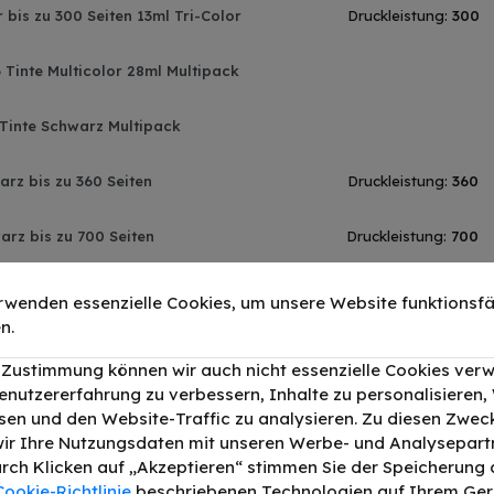
bis zu 300 Seiten 13ml Tri-Color
Druckleistung:
300
Tinte Multicolor 28ml Multipack
Tinte Schwarz Multipack
rz bis zu 360 Seiten
Druckleistung:
360
rz bis zu 700 Seiten
Druckleistung:
700
 Schwarz bis zu 700 Seiten
Druckleistung:
700
rwenden essenzielle Cookies, um unsere Website funktionsfä
n.
z bis zu 700 Seiten
Druckleistung:
700
r Zustimmung können wir auch nicht essenzielle Cookies ver
enutzererfahrung zu verbessern, Inhalte zu personalisieren
chwarz bis zu 700 Seiten
Druckleistung:
700
en und den Website-Traffic zu analysieren. Zu diesen Zwec
ir Ihre Nutzungsdaten mit unseren Werbe- und Analysepart
rz bis zu 300 Seiten
Druckleistung:
300
Durch Klicken auf „Akzeptieren“ stimmen Sie der Speicherung a
Cookie-Richtlinie
beschriebenen Technologien auf Ihrem Gerä