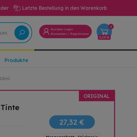
eder
Letzte Bestellung in den Warenkorb
0
Kunden Login
Anmelden
/
Registrieren
0,00 €
Produkte
 15ml
ORIGINAL
Tinte
27,32 €