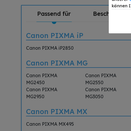
können I
Passend für
Beschreibun
Canon PIXMA iP
Canon PIXMA iP2850
Canon PIXMA MG
Canon PIXMA
Canon PIXMA
MG2450
MG2550
Canon PIXMA
Canon PIXMA
MG2950
MG3050
Canon PIXMA MX
Canon PIXMA MX495