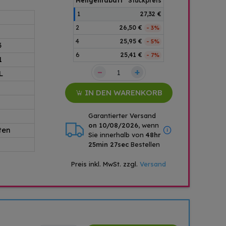
Mengenrabatt
Stückpreis
1
27,32 €
2
26,50 €
- 3%
4
25,95 €
- 5%
3
6
25,41 €
- 7%
1
–
+
L
IN DEN WARENKORB
Garantierter Versand
on 10/08/2026
, wenn
ten
Sie innerhalb von
48hr
25min 26sec
Bestellen
Preis inkl. MwSt. zzgl.
Versand