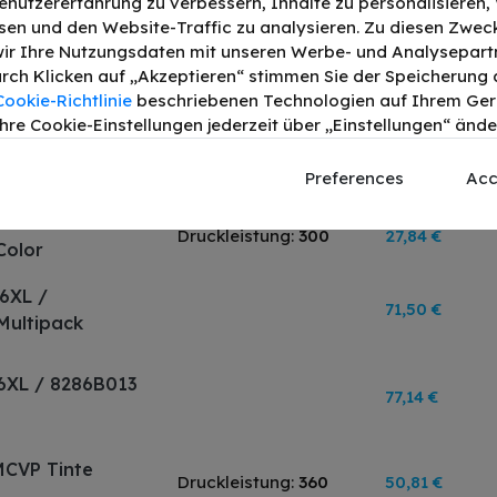
enutzererfahrung zu verbessern, Inhalte zu personalisieren
 Tinte Schwarz
en und den Website-Traffic zu analysieren. Zu diesen Zwec
Druckleistung:
360
44,61 €
ir Ihre Nutzungsdaten mit unseren Werbe- und Analysepart
Durch Klicken auf „Akzeptieren“ stimmen Sie der Speicherung a
Cookie-Richtlinie
beschriebenen Technologien auf Ihrem Gerä
hre Cookie-Einstellungen jederzeit über „Einstellungen“ ände
B001 Tinte
Druckleistung:
400
27,32 €
Preferences
Acc
B001 Tinte
Druckleistung:
300
27,84 €
Color
6XL /
71,50 €
Multipack
6XL / 8286B013
77,14 €
MCVP Tinte
Druckleistung:
360
50,81 €