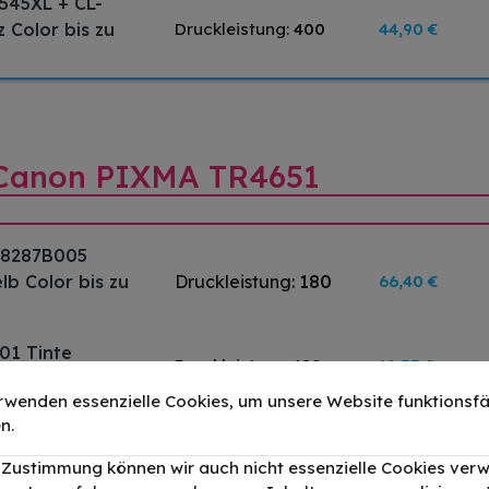
545XL + CL-
 Color bis zu
Druckleistung:
400
44,90 €
r Canon PIXMA TR4651
/ 8287B005
b Color bis zu
Druckleistung:
180
66,40 €
01 Tinte
Druckleistung:
180
19,57 €
rwenden essenzielle Cookies, um unsere Website funktionsfä
01 Tinte Color
n.
Druckleistung:
180
23,74 €
r Zustimmung können wir auch nicht essenzielle Cookies ver