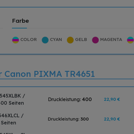
Farbe
COLOR
CYAN
GELB
MAGENTA
für Canon PIXMA TR4651
-545XLBK /
Druckleistung:
400
22,90 €
400 Seiten
546XLCL /
Druckleistung:
300
22,90 €
 Seiten