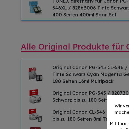
TONEX alternativ für Canon PG-
546XL / 8286B006 Tinte Schwarz
400 Seiten 400ml Spar-Set
Alle Original Produkte fü
Original Canon PG-545 CL-546 
Tinte Schwarz Cyan Magenta Gel
180 Seiten 16ml Multipack
Original Canon PG-545 / 8287B0
Schwarz bis zu 180 Seiten 8ml
Wir ve
Original Canon CL-546 / 8289B0
mache
bis zu 180 Seiten 8ml Tri-Color
Mit Ihre