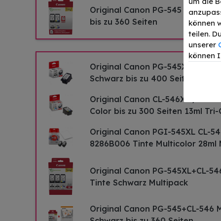
um die B
Original Canon PG-545 + CL-546
anzupass
bis zu 360 Seiten
können w
teilen. 
unserer
können I
Original Canon PG-545XL / 8286
Schwarz bis zu 400 Seiten 15ml
Original Canon CL-546XL / 8288
Color bis zu 300 Seiten 13ml Tri-
Original Canon PGI-545XL CL-54
8286B006 Tinte Multicolor 28ml 
Original Canon PG-545XL+CL-54
Tinte Schwarz Multipack
Original Canon PG-545+CL-546 
Schwarz bis zu 360 Seiten