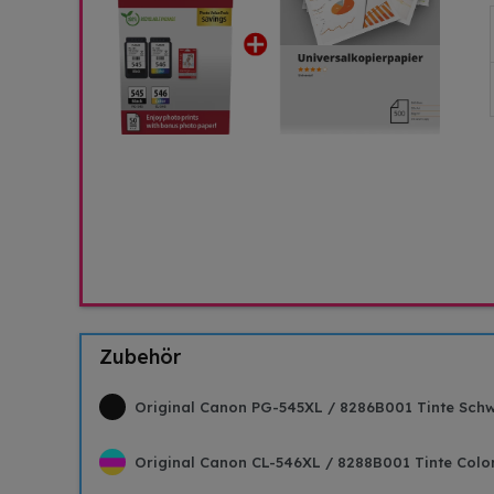
Zubehör
Original Canon PG-545XL / 8286B001 Tinte Schw
Original Canon CL-546XL / 8288B001 Tinte Color 