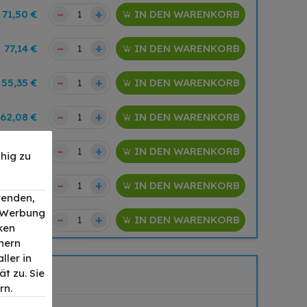
–
+
71,50 €
IN DEN WARENKORB
–
+
77,14 €
IN DEN WARENKORB
–
+
55,35 €
IN DEN WARENKORB
–
+
62,08 €
IN DEN WARENKORB
–
+
78,17 €
IN DEN WARENKORB
hig zu
–
+
78,88 €
IN DEN WARENKORB
wenden,
, Werbung
–
+
31,53 €
IN DEN WARENKORB
ken
nern
ller in
t zu. Sie
rn.