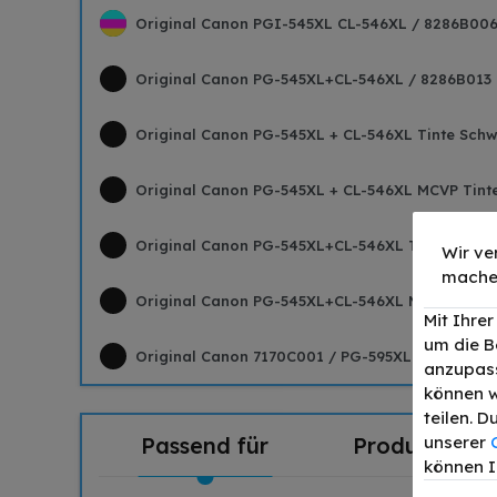
Original Canon PGI-545XL CL-546XL / 8286B006 
Original Canon PG-545XL+CL-546XL / 8286B013 
Original Canon PG-545XL + CL-546XL Tinte Schwa
Original Canon PG-545XL + CL-546XL MCVP Tinte
Original Canon PG-545XL+CL-546XL Tinte Schwar
Wir ve
mache
Original Canon PG-545XL+CL-546XL MCVP Tinte S
Mit Ihre
um die B
Original Canon 7170C001 / PG-595XL Tinte Schwa
anzupass
können w
teilen. 
Passend für
Produktdetai
unserer
können I