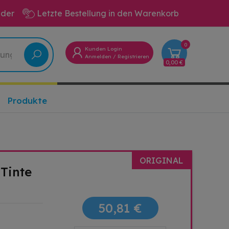
eder
Letzte Bestellung in den Warenkorb
0
Kunden Login
Anmelden
/
Registrieren
0,00 €
Produkte
ORIGINAL
Tinte
50,81 €