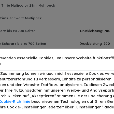
Tinte Multicolor 28ml Multipack
Tinte Schwarz Multipack
rz bis zu 700 Seiten
Druckleistung:
700
 Schwarz bis zu 700 Seiten
Druckleistung:
700
z bis zu 700 Seiten
Druckleistung:
700
rwenden essenzielle Cookies, um unsere Website funktionsfä
n.
chwarz bis zu 700 Seiten
Druckleistung:
700
r Zustimmung können wir auch nicht essenzielle Cookies ver
enutzererfahrung zu verbessern, Inhalte zu personalisieren
rz bis zu 300 Seiten
Druckleistung:
300
en und den Website-Traffic zu analysieren. Zu diesen Zwec
ir Ihre Nutzungsdaten mit unseren Werbe- und Analysepart
Durch Klicken auf „Akzeptieren“ stimmen Sie der Speicherung a
ls
Cookie-Richtlinie
beschriebenen Technologien auf Ihrem Gerä
hre Cookie-Einstellungen jederzeit über „Einstellungen“ ände