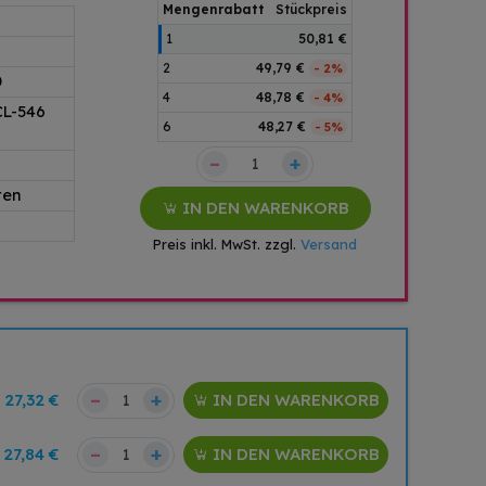
Mengenrabatt
Stückpreis
1
50,81 €
2
49,79 €
- 2%
0
4
48,78 €
- 4%
CL-546
6
48,27 €
- 5%
–
+
ten
IN DEN WARENKORB
Preis inkl. MwSt. zzgl.
Versand
–
+
27,32 €
IN DEN WARENKORB
–
+
27,84 €
IN DEN WARENKORB