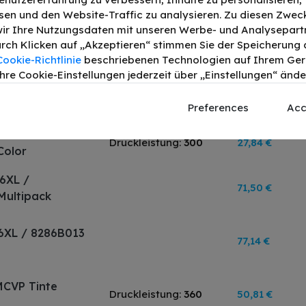
 Tinte Schwarz
en und den Website-Traffic zu analysieren. Zu diesen Zwec
Druckleistung:
360
44,61 €
ir Ihre Nutzungsdaten mit unseren Werbe- und Analysepart
Durch Klicken auf „Akzeptieren“ stimmen Sie der Speicherung a
Cookie-Richtlinie
beschriebenen Technologien auf Ihrem Gerä
hre Cookie-Einstellungen jederzeit über „Einstellungen“ ände
B001 Tinte
Druckleistung:
400
27,32 €
Preferences
Acc
B001 Tinte
Druckleistung:
300
27,84 €
Color
6XL /
71,50 €
Multipack
6XL / 8286B013
77,14 €
MCVP Tinte
Druckleistung:
360
50,81 €