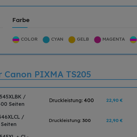
Farbe
COLOR
CYAN
GELB
MAGENTA
für Canon PIXMA TS205
-545XLBK /
Druckleistung:
400
22,90 €
400 Seiten
546XLCL /
Druckleistung:
300
22,90 €
 Seiten
545XL + CL-