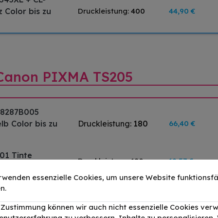
 Color bis zu
Druckleistung:
400
44,90 €
r Canon PIXMA TS205
/ 8287B005
b Color bis zu
Druckleistung:
180
66,40 €
01 Tinte
Druckleistung:
180
19,57 €
rwenden essenzielle Cookies, um unsere Website funktionsfä
01 Tinte Color
n.
Druckleistung:
180
23,74 €
r Zustimmung können wir auch nicht essenzielle Cookies ver
enutzererfahrung zu verbessern, Inhalte zu personalisieren