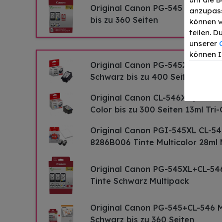
Original Canon PG-545 + CL-546
anzupass
bis zu 360 Seiten
können w
teilen. 
unserer
können I
Original Canon PG-545XL / 8286
Schwarz bis zu 400 Seiten 15ml
Original Canon CL-546XL / 8288
Color bis zu 300 Seiten 13ml Tri-
Original Canon PGI-545XL CL-54
8286B006 Tinte Multicolor 28ml 
Original Canon PG-545XL+CL-54
Tinte Schwarz Multipack
Original Canon PG-545+CL-546 
Schwarz bis zu 360 Seiten