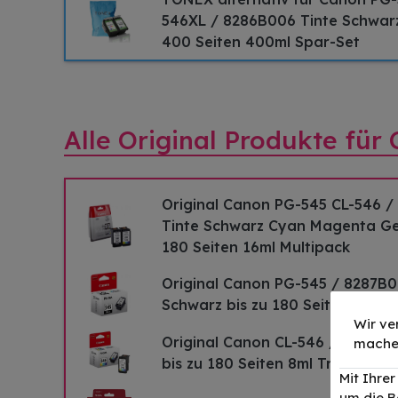
546XL / 8286B006 Tinte Schwarz
400 Seiten 400ml Spar-Set
Alle Original Produkte fü
Original Canon PG-545 CL-546 
Tinte Schwarz Cyan Magenta Gel
180 Seiten 16ml Multipack
Original Canon PG-545 / 8287B0
Schwarz bis zu 180 Seiten 8ml
Wir ve
Original Canon CL-546 / 8289B0
mache
bis zu 180 Seiten 8ml Tri-Color
Mit Ihre
um die B