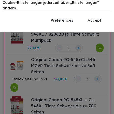
546XL / 8286B006 Tinte Multicolor
Cookie-Einstellungen jederzeit über „Einstellungen“
ändern.
28ml Multipack
–
+
71,50 €
Preferences
Accept
Original Canon PG-545XL+CL-
546XL / 8286B013 Tinte Schwarz
Multipack
–
+
77,14 €
Original Canon PG-545+CL-546
MCVP Tinte Schwarz bis zu 360
Seiten
–
+
Druckleistung:
360
50,81 €
Original Canon PG-545XL + CL-
546XL Tinte Schwarz bis zu 700
Seiten