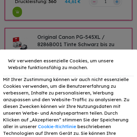
–
+
Druckleistung:
360
44,61 €
Original Canon PG-545XL /
8286B001 Tinte Schwarz bis zu
400 Seiten 15ml
–
+
Druckleistung:
400
27,32 €
Wir verwenden essenzielle Cookies, um unsere
Website funktionsfähig zu machen.
Mit Ihrer Zustimmung können wir auch nicht essenzielle
Original Canon CL-546XL /
Cookies verwenden, um die Benutzererfahrung zu
8288B001 Tinte Color bis zu 300
verbessern, Inhalte zu personalisieren, Werbung
Seiten 13ml Tri-Color
anzupassen und den Website-Traffic zu analysieren. Zu
diesen Zwecken können wir Ihre Nutzungsdaten mit
–
+
Druckleistung:
300
27,84 €
unseren Werbe- und Analysepartnern teilen. Durch
Klicken auf „Akzeptieren“ stimmen Sie der Speicherung
aller in unserer
Cookie-Richtlinie
beschriebenen
Original Canon PGI-545XL CL-
Technologien auf Ihrem Gerät zu. Sie können Ihre