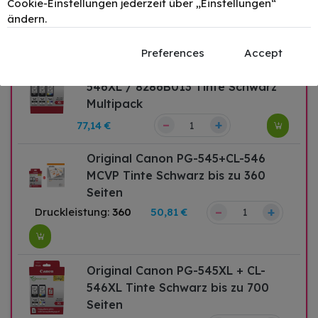
Cookie-Einstellungen jederzeit über „Einstellungen“
28ml Multipack
ändern.
–
+
71,50 €
Preferences
Accept
Original Canon PG-545XL+CL-
546XL / 8286B013 Tinte Schwarz
Multipack
–
+
77,14 €
Original Canon PG-545+CL-546
MCVP Tinte Schwarz bis zu 360
Seiten
–
+
Druckleistung:
360
50,81 €
Original Canon PG-545XL + CL-
546XL Tinte Schwarz bis zu 700
Seiten