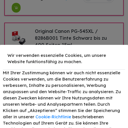
Original Canon PG-545XL /
8286B001 Tinte Schwarz bis zu
400 Seiten 15ml
–
+
Druckleistung:
400
27,32 €
Wir verwenden essenzielle Cookies, um unsere
Website funktionsfähig zu machen.
Mit Ihrer Zustimmung können wir auch nicht essenzielle
Original Canon CL-546XL /
Cookies verwenden, um die Benutzererfahrung zu
8288B001 Tinte Color bis zu 300
verbessern, Inhalte zu personalisieren, Werbung
Seiten 13ml Tri-Color
anzupassen und den Website-Traffic zu analysieren. Zu
–
+
Druckleistung:
300
27,84 €
diesen Zwecken können wir Ihre Nutzungsdaten mit
unseren Werbe- und Analysepartnern teilen. Durch
Klicken auf „Akzeptieren“ stimmen Sie der Speicherung
aller in unserer
Cookie-Richtlinie
beschriebenen
Original Canon PGI-545XL CL-
Technologien auf Ihrem Gerät zu. Sie können Ihre
546XL / 8286B006 Tinte Multicolor