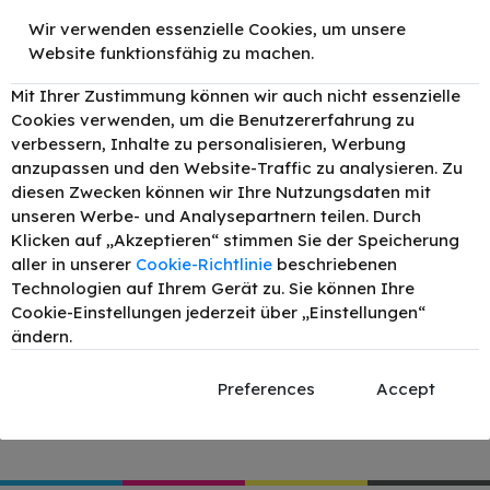
Wir verwenden essenzielle Cookies, um unsere
Abwicklungsdauer:
Website funktionsfähig zu machen.
Mit Ihrer Zustimmung können wir auch nicht essenzielle
Wir bemühen uns so schnell wir möglich Ihre Anfrage
Cookies verwenden, um die Benutzererfahrung zu
zu bearbeiten, Erstattungen erfolgen innerhalb von 1-
verbessern, Inhalte zu personalisieren, Werbung
2 Werktagen nach erhalten der Ware.
anzupassen und den Website-Traffic zu analysieren. Zu
diesen Zwecken können wir Ihre Nutzungsdaten mit
Sie können die defekte Ware direkt zu uns bringen
unseren Werbe- und Analysepartnern teilen. Durch
oder uns zuschicken, oder verwenden Sie direkt unser
Klicken auf „Akzeptieren“ stimmen Sie der Speicherung
Reklamationstool.
aller in unserer
Cookie-Richtlinie
beschriebenen
Anschrift:
Technologien auf Ihrem Gerät zu. Sie können Ihre
Tonerexpert
Cookie-Einstellungen jederzeit über „Einstellungen“
Lerchenfelderstraße 78-80
ändern.
1080 Wien
Von Reklamationen bei Tinten und Toner, bitte einen
Preferences
Accept
Testausdruck beilegen.