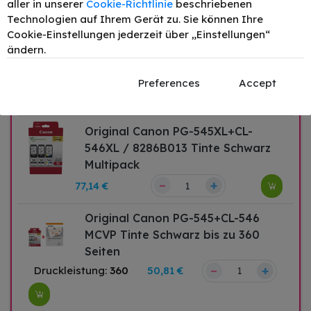
aller in unserer
Cookie-Richtlinie
beschriebenen
Technologien auf Ihrem Gerät zu. Sie können Ihre
Cookie-Einstellungen jederzeit über „Einstellungen“
Original Canon PGI-545XL CL-
ändern.
546XL / 8286B006 Tinte Multicolor
28ml Multipack
Preferences
Accept
–
+
71,50 €
Original Canon PG-545XL+CL-
546XL / 8286B013 Tinte Schwarz
Multipack
–
+
77,14 €
Original Canon PG-545+CL-546
MCVP Tinte Schwarz bis zu 360
Seiten
–
+
Druckleistung:
360
50,81 €