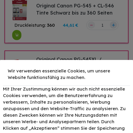
Original Canon PG-545 + CL-546
Tinte Schwarz bis zu 360 Seiten
–
+
Druckleistung:
360
44,61 €
Original Canon PG-545XL /
8286B001 Tinte Schwarz bis zu
Wir verwenden essenzielle Cookies, um unsere
400 Seiten 15ml
Website funktionsfähig zu machen.
–
+
Druckleistung:
400
27,32 €
Mit Ihrer Zustimmung können wir auch nicht essenzielle
Cookies verwenden, um die Benutzererfahrung zu
verbessern, Inhalte zu personalisieren, Werbung
Original Canon CL-546XL /
anzupassen und den Website-Traffic zu analysieren. Zu
8288B001 Tinte Color bis zu 300
diesen Zwecken können wir Ihre Nutzungsdaten mit
Seiten 13ml Tri-Color
unseren Werbe- und Analysepartnern teilen. Durch
–
+
Klicken auf „Akzeptieren“ stimmen Sie der Speicherung
Druckleistung:
300
27,84 €