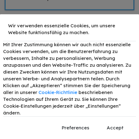
Zubehör
Wir verwenden essenzielle Cookies, um unsere
Website funktionsfähig zu machen.
TONEX alternativ für
–
+
39,90 €
HP 72 / C9403A Tinte
Mit Ihrer Zustimmung können wir auch nicht essenzielle
Matt Schwarz 130ml
Cookies verwenden, um die Benutzererfahrung zu
TONEX alternativ für
verbessern, Inhalte zu personalisieren, Werbung
–
+
39,90 €
HP 72 / C9370A Tinte
anzupassen und den Website-Traffic zu analysieren. Zu
Foto Schwarz 130ml
diesen Zwecken können wir Ihre Nutzungsdaten mit
TONEX alternativ für
unseren Werbe- und Analysepartnern teilen. Durch
–
+
39,90 €
HP 72 / C9372A Tinte
Klicken auf „Akzeptieren“ stimmen Sie der Speicherung
Magenta 130ml
aller in unserer
Cookie-Richtlinie
beschriebenen
TONEX alternativ für
Technologien auf Ihrem Gerät zu. Sie können Ihre
–
+
39,90 €
HP 72 / C9371A Tinte
Cyan 130ml
Cookie-Einstellungen jederzeit über „Einstellungen“
ändern.
TONEX alternativ für
–
+
39,90 €
HP 72 / C9374A Tinte
Grau 130ml
Preferences
Accept