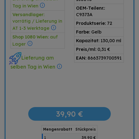
Tag in Wien
OEM-Teilenr.:
Versandlager:
C9373A
vorrätig / Lieferung in
Produktserie:
72
AT 1-3 Werktage
Farbe:
Gelb
Shop 1080 Wien:
auf
Kapazitat:
130,00 ml
Lager
Preis/ml:
0,31 €
Lieferung am
EAN:
8663739700591
selben Tag in Wien
39,90 €
Mengenrabatt
Stückpreis
1
39,90 €