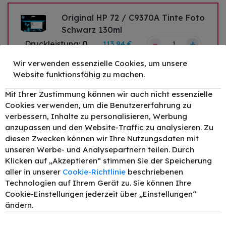
Original HP 72 / C9370A Tinte Foto
Schwarz 130ml
–
+
Druckleistung:
0
113,94 €
Wir verwenden essenzielle Cookies, um unsere
Website funktionsfähig zu machen.
Original HP 72 / C9403A Tinte
Mit Ihrer Zustimmung können wir auch nicht essenzielle
Matt Schwarz 130ml
Cookies verwenden, um die Benutzererfahrung zu
–
+
Druckleistung:
0
113,94 €
verbessern, Inhalte zu personalisieren, Werbung
anzupassen und den Website-Traffic zu analysieren. Zu
Original HP 72 / C9371A Tinte
diesen Zwecken können wir Ihre Nutzungsdaten mit
Cyan 130ml
unseren Werbe- und Analysepartnern teilen. Durch
–
+
Druckleistung:
0
113,94 €
Klicken auf „Akzeptieren“ stimmen Sie der Speicherung
aller in unserer
Cookie-Richtlinie
beschriebenen
Technologien auf Ihrem Gerät zu. Sie können Ihre
Original HP 72 / C9372A Tinte
Cookie-Einstellungen jederzeit über „Einstellungen“
Magenta bis zu 9000 Seiten 130ml
ändern.
–
+
Druckleistung:
9000
113,94 €