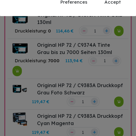
Preferences
Accept
Original HP 72 / C9373A Tinte Gelb
130ml
–
+
Druckleistung:
0
114,46 €
Original HP 72 / C9374A Tinte
Grau bis zu 7000 Seiten 130ml
–
+
Druckleistung:
7000
113,94 €
Original HP 72 / C9383A Druckkopf
Grau Foto Schwarz
–
+
119,47 €
Original HP 72 / C9383A Druckkopf
Cyan Magenta
–
+
119,47 €