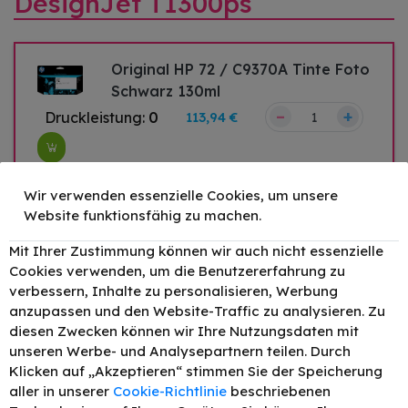
DesignJet T1300ps
Original HP 72 / C9370A Tinte Foto
Schwarz 130ml
–
+
Druckleistung:
0
113,94 €
Original HP 72 / C9403A Tinte
Wir verwenden essenzielle Cookies, um unsere
Matt Schwarz 130ml
Website funktionsfähig zu machen.
–
+
Druckleistung:
0
113,94 €
Mit Ihrer Zustimmung können wir auch nicht essenzielle
Cookies verwenden, um die Benutzererfahrung zu
Original HP 72 / C9371A Tinte
verbessern, Inhalte zu personalisieren, Werbung
Cyan 130ml
anzupassen und den Website-Traffic zu analysieren. Zu
–
+
Druckleistung:
0
113,94 €
diesen Zwecken können wir Ihre Nutzungsdaten mit
unseren Werbe- und Analysepartnern teilen. Durch
Original HP 72 / C9372A Tinte
Klicken auf „Akzeptieren“ stimmen Sie der Speicherung
aller in unserer
Cookie-Richtlinie
beschriebenen
Magenta bis zu 9000 Seiten 130ml