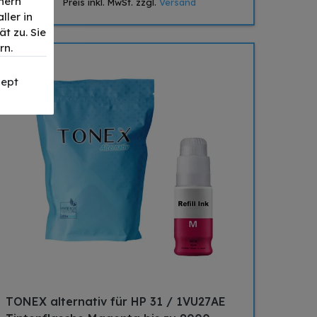
nern
Preis inkl. MwSt. zzgl.
Versand
ller in
t zu. Sie
rn.
ept
TONEX alternativ für HP 31 / 1VU27AE