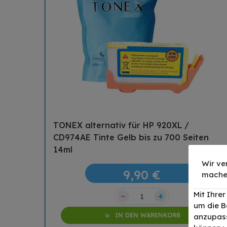
TONEX alternativ für HP 920XL /
CD974AE Tinte Gelb bis zu 700 Seiten
14ml
Wir ve
9,90 €
mache
Mit Ihre
–
+
um die B
IN DEN WARENKORB
anzupass