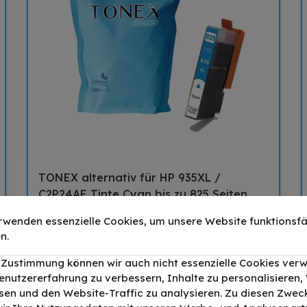
TONEX alternativ für HP 935XL /
C2P24AE Tinte Cyan bis zu 825 Seiten
rwenden essenzielle Cookies, um unsere Website funktionsfä
9,90 €
n.
–
+
r Zustimmung können wir auch nicht essenzielle Cookies ver
enutzererfahrung zu verbessern, Inhalte zu personalisieren
IN DEN WARENKORB
en und den Website-Traffic zu analysieren. Zu diesen Zwec