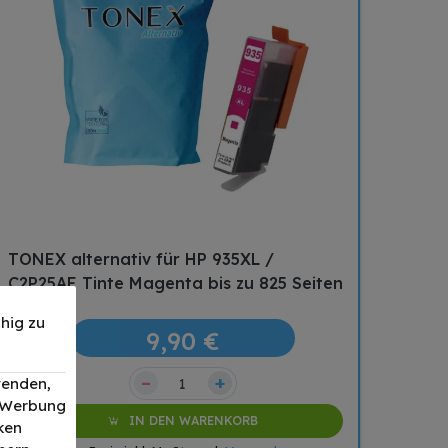
TONEX alternativ für HP 935XL /
C2P25AE Tinte Magenta bis zu 825 Seiten
hig zu
9,90 €
–
+
wenden,
, Werbung
IN DEN WARENKORB
ken