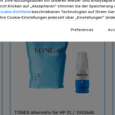
ir Ihre Nutzungsdaten mit unseren Werbe- und Analysepart
Preis inkl. MwSt. zzgl.
Versand
Durch Klicken auf „Akzeptieren“ stimmen Sie der Speicherung a
Cookie-Richtlinie
beschriebenen Technologien auf Ihrem Gerä
hre Cookie-Einstellungen jederzeit über „Einstellungen“ ände
Preferences
Acc
TONEX alternativ für HP 31 / 1VU26AE