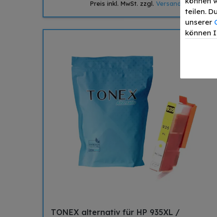
können w
Preis inkl. MwSt. zzgl.
Versand
teilen. 
unserer
können I
TONEX alternativ für HP 935XL /