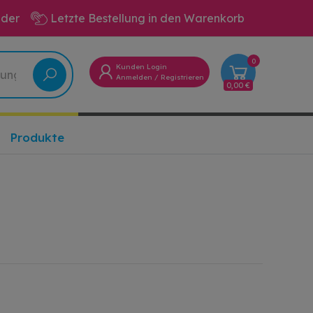
eder
Letzte Bestellung in den Warenkorb
0
Kunden Login
Anmelden
/
Registrieren
0,00 €
Produkte