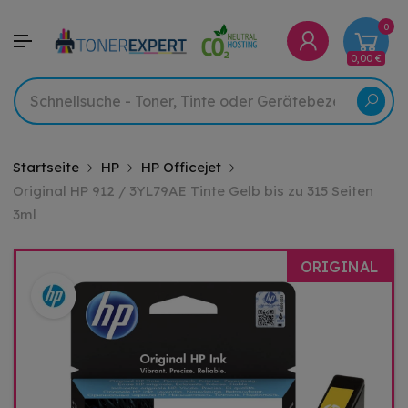
0
0,00 €
Startseite
HP
HP Officejet
Original HP 912 / 3YL79AE Tinte Gelb bis zu 315 Seiten
3ml
ORIGINAL