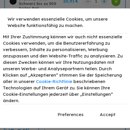
–
+
20,91 €
Schwarz bis zu 300
Seiten 8ml
Original HP 912 /
Wir verwenden essenzielle Cookies, um unsere
–
+
13,92 €
3YL77AE Tinte Cyan
Website funktionsfähig zu machen.
bis zu 315 Seiten 3ml
Original HP 912 /
Mit Ihrer Zustimmung können wir auch nicht essenzielle
3YL78AE Tinte
–
+
13,92 €
Cookies verwenden, um die Benutzererfahrung zu
Magenta bis zu 315
verbessern, Inhalte zu personalisieren, Werbung
Seiten 3ml
anzupassen und den Website-Traffic zu analysieren. Zu
Original HP 6ZC74AE
diesen Zwecken können wir Ihre Nutzungsdaten mit
/ 912 Tinte Schwarz
–
+
58,33 €
unseren Werbe- und Analysepartnern teilen. Durch
Cyan Magenta Gelb
bis zu 28000 Seiten
Klicken auf „Akzeptieren“ stimmen Sie der Speicherung
aller in unserer
Cookie-Richtlinie
beschriebenen
Technologien auf Ihrem Gerät zu. Sie können Ihre
Passend für
Beschreibung
Cookie-Einstellungen jederzeit über „Einstellungen“
ändern.
Produktdetails
Preferences
Accept