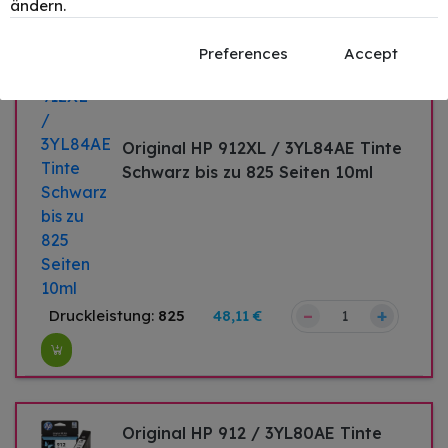
ändern.
Preferences
Accept
Original HP 912XL / 3YL84AE Tinte
Schwarz bis zu 825 Seiten 10ml
–
+
Druckleistung:
825
48,11 €
Original HP 912 / 3YL80AE Tinte