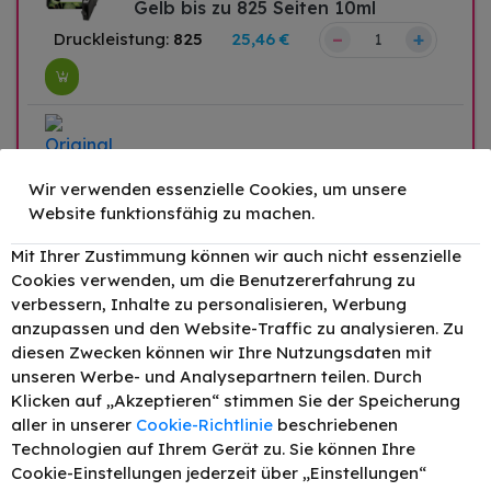
Gelb bis zu 825 Seiten 10ml
–
+
Druckleistung:
825
25,46 €
Wir verwenden essenzielle Cookies, um unsere
Website funktionsfähig zu machen.
Original HP 912XL / 3YL82AE Tinte
Mit Ihrer Zustimmung können wir auch nicht essenzielle
Cookies verwenden, um die Benutzererfahrung zu
Magenta bis zu 825 Seiten 10ml
verbessern, Inhalte zu personalisieren, Werbung
anzupassen und den Website-Traffic zu analysieren. Zu
diesen Zwecken können wir Ihre Nutzungsdaten mit
unseren Werbe- und Analysepartnern teilen. Durch
Klicken auf „Akzeptieren“ stimmen Sie der Speicherung
aller in unserer
Cookie-Richtlinie
beschriebenen
–
+
Druckleistung:
825
25,46 €
Technologien auf Ihrem Gerät zu. Sie können Ihre
Cookie-Einstellungen jederzeit über „Einstellungen“