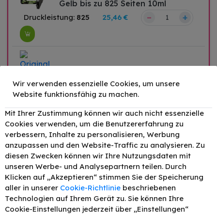
Gelb bis zu 825 Seiten 10ml
–
+
Druckleistung:
825
25,46 €
Wir verwenden essenzielle Cookies, um unsere
Website funktionsfähig zu machen.
Original HP 912XL / 3YL82AE Tinte
Mit Ihrer Zustimmung können wir auch nicht essenzielle
Cookies verwenden, um die Benutzererfahrung zu
Magenta bis zu 825 Seiten 10ml
verbessern, Inhalte zu personalisieren, Werbung
anzupassen und den Website-Traffic zu analysieren. Zu
diesen Zwecken können wir Ihre Nutzungsdaten mit
unseren Werbe- und Analysepartnern teilen. Durch
Klicken auf „Akzeptieren“ stimmen Sie der Speicherung
aller in unserer
Cookie-Richtlinie
beschriebenen
–
+
Druckleistung:
825
25,46 €
Technologien auf Ihrem Gerät zu. Sie können Ihre
Cookie-Einstellungen jederzeit über „Einstellungen“