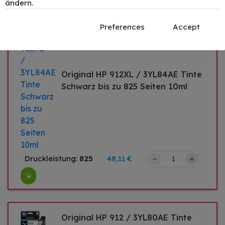
ändern.
Preferences
Accept
Original HP 912XL / 3YL84AE Tinte
Schwarz bis zu 825 Seiten 10ml
–
+
Druckleistung:
825
48,11 €
Original HP 912 / 3YL80AE Tinte