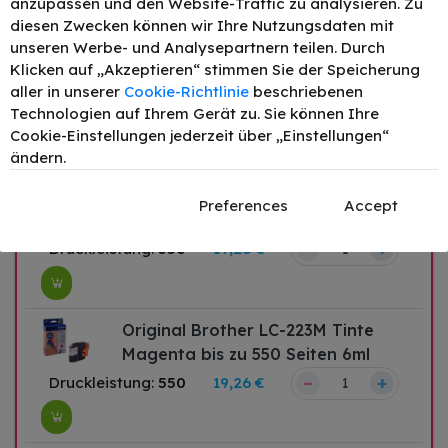
anzupassen und den Website-Traffic zu analysieren. Zu
diesen Zwecken können wir Ihre Nutzungsdaten mit
unseren Werbe- und Analysepartnern teilen. Durch
Original Brother LC-223BK Tinte
Klicken auf „Akzeptieren“ stimmen Sie der Speicherung
Schwarz bis zu 550 Seiten 12ml
aller in unserer
Cookie-Richtlinie
beschriebenen
–
+
Technologien auf Ihrem Gerät zu. Sie können Ihre
Druckleistung:
550
27,63 €
Cookie-Einstellungen jederzeit über „Einstellungen“
ändern.
Original Brother LC-223C Tinte
Preferences
Accept
Cyan bis zu 550 Seiten 6ml
–
+
Druckleistung:
550
19,26 €
Original Brother LC-223M Tinte
Magenta bis zu 550 Seiten 6ml
–
+
Druckleistung:
550
19,26 €