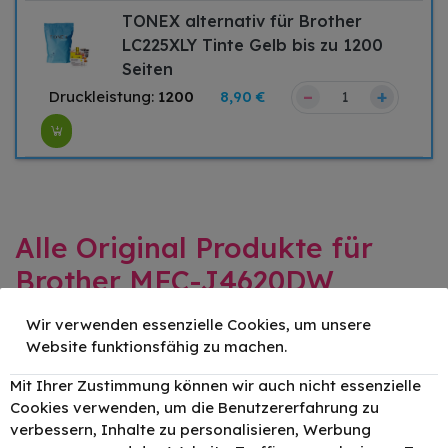
TONEX alternativ für Brother
LC225XLY Tinte Gelb bis zu 1200
Seiten
–
+
Druckleistung:
1200
8,90 €
Alle Original Produkte für
Brother MFC-J4620DW
Wir verwenden essenzielle Cookies, um unsere
Website funktionsfähig zu machen.
Original Brother LC-223VALBPDR
Tinte Schwarz Cyan Magenta Gelb
Mit Ihrer Zustimmung können wir auch nicht essenzielle
bis zu 550 Seiten 4er-Pack
Cookies verwenden, um die Benutzererfahrung zu
–
+
Druckleistung:
550
80,20 €
verbessern, Inhalte zu personalisieren, Werbung