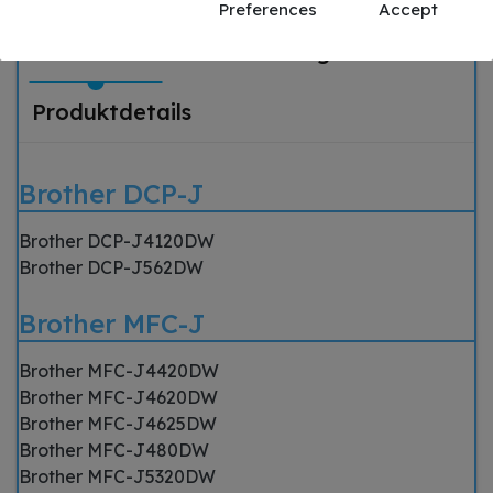
Preferences
Accept
Passend für
Beschreibung
Produktdetails
Brother DCP-J
Brother DCP-J4120DW
Brother DCP-J562DW
Brother MFC-J
Brother MFC-J4420DW
Brother MFC-J4620DW
Brother MFC-J4625DW
Brother MFC-J480DW
Brother MFC-J5320DW