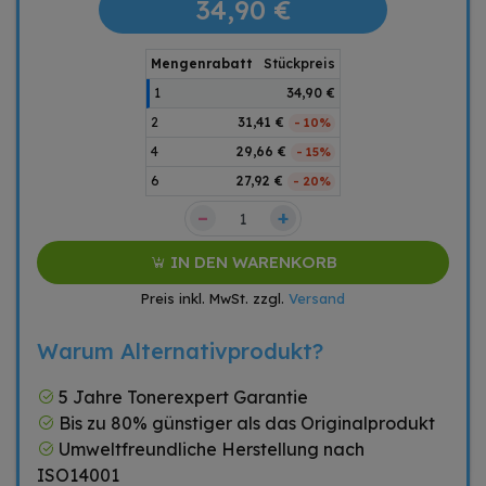
34,90 €
Mengenrabatt
Stückpreis
1
34,90 €
2
31,41 €
- 10%
4
29,66 €
- 15%
6
27,92 €
- 20%
–
+
IN DEN WARENKORB
Preis inkl. MwSt. zzgl.
Versand
Warum Alternativprodukt?
5 Jahre Tonerexpert Garantie
Bis zu 80% günstiger als das Originalprodukt
Umweltfreundliche Herstellung nach
ISO14001