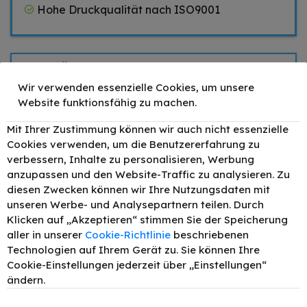
Hohe Druckqualität nach ISO9001
Zubehör
Wir verwenden essenzielle Cookies, um unsere
TONEX alternativ für
Website funktionsfähig zu machen.
Brother LC-223BK
–
+
14,90 €
Tinte Schwarz bis zu
1000 Seiten 20ml
Mit Ihrer Zustimmung können wir auch nicht essenzielle
Cookies verwenden, um die Benutzererfahrung zu
TONEX alternativ für
verbessern, Inhalte zu personalisieren, Werbung
Brother LC-223C Tinte
–
+
9,90 €
Cyan bis zu 650 Seiten
anzupassen und den Website-Traffic zu analysieren. Zu
10ml
diesen Zwecken können wir Ihre Nutzungsdaten mit
TONEX alternativ für
unseren Werbe- und Analysepartnern teilen. Durch
Brother LC-223M Tinte
–
+
9,90 €
Klicken auf „Akzeptieren“ stimmen Sie der Speicherung
Magenta bis zu 650
aller in unserer
Cookie-Richtlinie
beschriebenen
Seiten 10ml
Technologien auf Ihrem Gerät zu. Sie können Ihre
TONEX alternativ für
Cookie-Einstellungen jederzeit über „Einstellungen“
Brother LC-223Y Tinte
–
+
9,90 €
ändern.
Gelb bis zu 650 Seiten
10ml