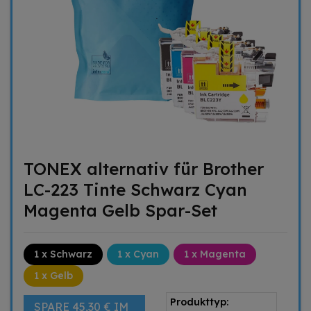
TONEX alternativ für Brother
LC-223 Tinte Schwarz Cyan
Magenta Gelb Spar-Set
1 x Schwarz
1 x Cyan
1 x Magenta
1 x Gelb
Produkttyp:
SPARE 45,30 € IM