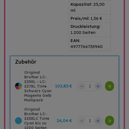
Kapazitat:
25,00
ml
Preis/ml:
1,56 €
Druckleistung:
1.200 Seiten
EAN:
4977766735940
Zubehör
Original
Brother LC-
225XL - LC-
–
+
103,83 €
227XL Tinte
Schwarz Cyan
Magenta Gelb
Multipack
Original
Brother LC-
225XLC Tinte
–
+
24,04 €
Cyan bis zu
1200 Seiten