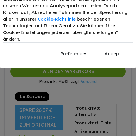
12,70 €
unseren Werbe- und Analysepartnern teilen. Durch
Klicken auf „Akzeptieren“ stimmen Sie der Speicherung
Mengenrabatt
Stückpreis
aller in unserer
Cookie-Richtlinie
beschriebenen
1
12,70 €
Technologien auf Ihrem Gerät zu. Sie können Ihre
Cookie-Einstellungen jederzeit über „Einstellungen“
2
11,43 €
- 10%
ändern.
4
10,80 €
- 15%
6
10,16 €
- 20%
Preferences
Accept
–
+
IN DEN WARENKORB
Preis inkl. MwSt. zzgl.
Versand
1 x Schwarz
Produkttyp:
SPARE 26,37 €
alternativ
IM VERGLEICH
Produktart:
Tinte
ZUM ORIGINAL
Artikelnummer: