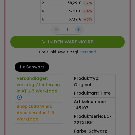
2
38,29 €
- 2%
4
37,51 €
- 4%
6
37,12 €
- 5%
–
+
IN DEN WARENKORB
Preis inkl. MwSt. zzgl.
Versand
1 x Schwarz
Versandlager:
Produkttyp:
vorrätig / Lieferung
Original
in AT 1-3 Werktage
Produktart:
Tinte
Artikelnummer:
Shop 1080 Wien:
145107
Abholbereit in 1-3
Produktserie:
LC-
Werktage
227XLBK
Farbe:
Schwarz