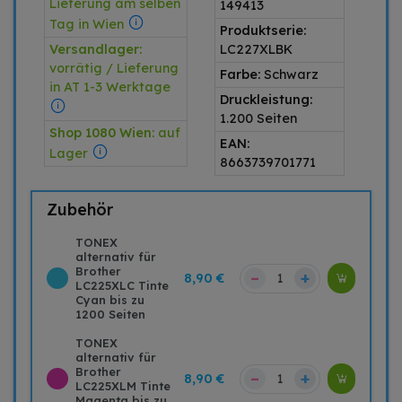
Lieferung am selben
149413
Tag in Wien
Produktserie:
Versandlager:
LC227XLBK
vorrätig / Lieferung
Farbe:
Schwarz
in AT 1-3 Werktage
Druckleistung:
1.200 Seiten
Shop 1080 Wien:
auf
EAN:
Lager
8663739701771
Zubehör
TONEX
alternativ für
Brother
–
+
8,90 €
LC225XLC Tinte
Cyan bis zu
1200 Seiten
TONEX
alternativ für
Brother
–
+
8,90 €
LC225XLM Tinte
Magenta bis zu