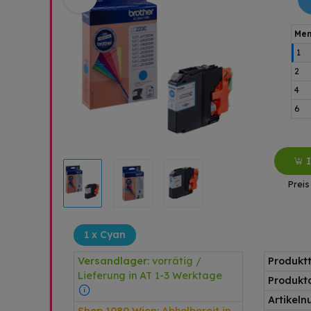
Men
1
2
4
6
Preis
1 x Cyan
Versandlager:
vorrätig /
Produkt
Lieferung in AT 1-3 Werktage
Produkt
Artikel