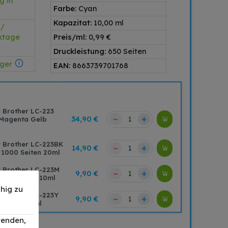
g in
Farbe:
Cyan
Kapazitat:
10,00 ml
 /
rktage
Preis/ml:
0,99 €
Druckleistung:
650 Seiten
ager
EAN:
8663739701768
r Brother LC-223
–
+
34,90 €
 Magenta Gelb
r Brother LC-223BK
–
+
14,90 €
 1000 Seiten 20ml
r Brother LC-223M
–
+
9,90 €
 650 Seiten 10ml
hig zu
r Brother LC-223Y
–
+
9,90 €
0 Seiten 10ml
wenden,