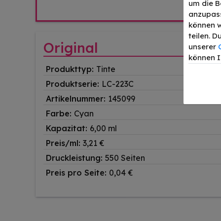
um die B
anzupass
können w
teilen. 
Original
unserer
können I
Produkttyp:
Tinte
Produktserie:
LC-223C
Artikelnummer:
145099
Farbe:
Cyan
Kapazitat:
6,00 ml
Preis/ml:
3,21 €
Druckleistung:
550 Seiten
Preis pro Seite:
0,04 €