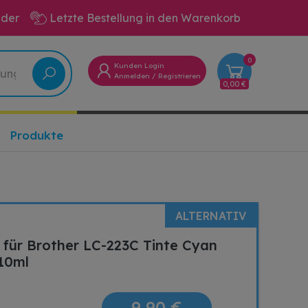
eder
Letzte Bestellung in den Warenkorb
0
Kunden Login
Anmelden
/
Registrieren
0,00 €
Produkte
ALTERNATIV
 für Brother LC-223C Tinte Cyan
 10ml
9,90 €