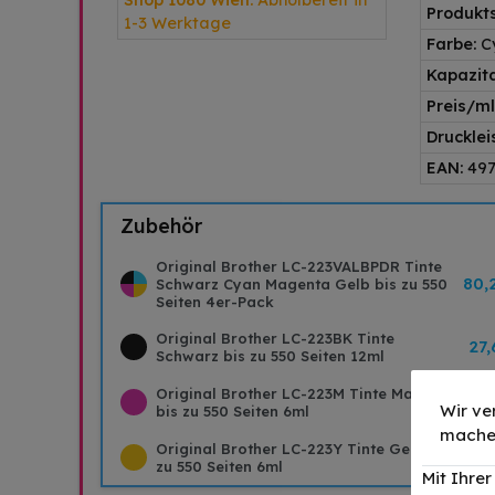
Shop 1080 Wien:
Abholbereit in
Produkts
1-3 Werktage
Farbe:
C
Kapazit
Preis/ml
Drucklei
EAN:
49
Zubehör
Original Brother LC-223VALBPDR Tinte
80,
Schwarz Cyan Magenta Gelb bis zu 550
Seiten 4er-Pack
Original Brother LC-223BK Tinte
27,
Schwarz bis zu 550 Seiten 12ml
Original Brother LC-223M Tinte Magenta
19,
Wir ve
bis zu 550 Seiten 6ml
mache
Original Brother LC-223Y Tinte Gelb bis
19,
zu 550 Seiten 6ml
Mit Ihre