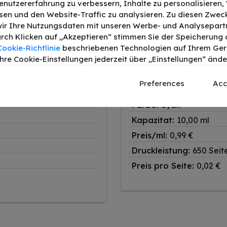
enutzererfahrung zu verbessern, Inhalte zu personalisieren
en und den Website-Traffic zu analysieren. Zu diesen Zwec
ir Ihre Nutzungsdaten mit unseren Werbe- und Analysepart
alternativ
Durch Klicken auf „Akzeptieren“ stimmen Sie der Speicherung a
Cookie-Richtlinie
beschriebenen Technologien auf Ihrem Gerä
hre Cookie-Einstellungen jederzeit über „Einstellungen“ ände
Produkttyp:
Tinte
Produktserie:
LC-223C
Preferences
Acc
Artikelnummer:
149407
Farbe:
Cyan
Kapazitat:
10,00 ml
Preis/ml:
0,99 €
Druckleistung:
650 Seit
Preis pro Seite:
0,02 €