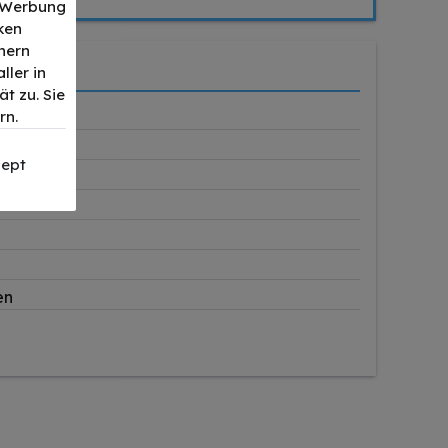
, Werbung
ken
nern
ller in
t zu. Sie
rn.
ept
en