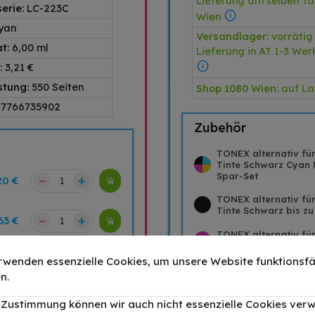
Lieferung am selben Ta
erie:
LC-223C
Wien
yan
Versandlager:
vorrätig
at:
6,00 ml
Lieferung in AT 1-3 We
:
3,21 €
stung:
550 Seiten
Shop 1080 Wien:
auf L
77766735902
Zubehör
TONEX alternativ fü
Tinte Schwarz Cyan
Spar-Set
–
+
20 €
TONEX alternativ fü
Tinte Schwarz bis zu
–
+
63 €
TONEX alternativ fü
Tinte Magenta bis zu
–
+
26 €
rwenden essenzielle Cookies, um unsere Website funktionsfä
TONEX alternativ fü
n.
Tinte Gelb bis zu 65
–
+
26 €
r Zustimmung können wir auch nicht essenzielle Cookies ver