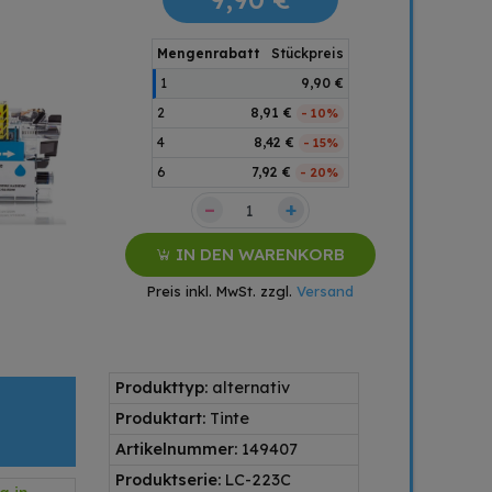
Mengenrabatt
Stückpreis
1
9,90 €
2
8,91 €
- 10%
4
8,42 €
- 15%
6
7,92 €
- 20%
–
+
IN DEN WARENKORB
Preis inkl. MwSt. zzgl.
Versand
Produkttyp:
alternativ
Produktart:
Tinte
Artikelnummer:
149407
Produktserie:
LC-223C