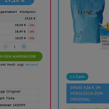
genrabatt
Stückpreis
19,26 €
18,68 €
- 3%
18,49 €
- 4%
18,30 €
- 5%
–
+
IN DEN WARENKORB
 inkl. MwSt. zzgl.
Versand
1 x Cyan
SPARE 9,36 € IM
typ:
Original
VERGLEICH ZUM
art:
Tinte
ORIGINAL
nummer:
145099