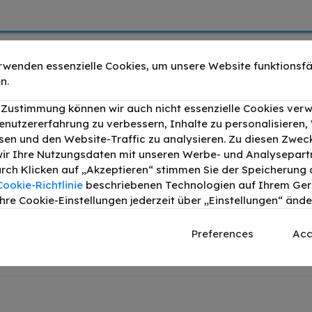
rwenden essenzielle Cookies, um unsere Website funktionsfä
n.
agenta bis zu 6000 Seiten
Druckleistung:
6000
r Zustimmung können wir auch nicht essenzielle Cookies ver
enutzererfahrung zu verbessern, Inhalte zu personalisieren
an bis zu 6000 Seiten
Druckleistung:
6000
en und den Website-Traffic zu analysieren. Zu diesen Zwec
ir Ihre Nutzungsdaten mit unseren Werbe- und Analysepart
chwarz bis zu 11000 Seiten
Druckleistung:
11000
Durch Klicken auf „Akzeptieren“ stimmen Sie der Speicherung a
Cookie-Richtlinie
beschriebenen Technologien auf Ihrem Gerä
hre Cookie-Einstellungen jederzeit über „Einstellungen“ ände
2
yan Magenta Gelb Spar-Set
Preferences
Acc
g
Produktdetails