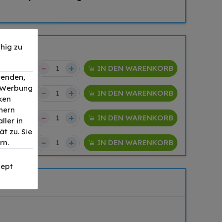
hig zu
–
+
97,40 €
IN DEN WARENKORB
wenden,
, Werbung
–
+
97,40 €
IN DEN WARENKORB
ken
nern
–
+
79,90 €
IN DEN WARENKORB
ller in
t zu. Sie
–
+
rn.
99,90 €
IN DEN WARENKORB
ept