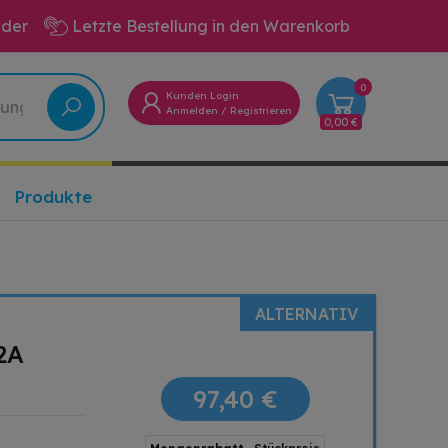
eder
Letzte Bestellung in den Warenkorb
0
Kunden Login
Anmelden
/
Registrieren
0,00 €
Produkte
ALTERNATIV
2A
97,40 €