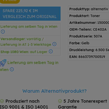
Produkttyp:
alternativ
SPARE 225,92 € IM
Produktart:
Toner
VERGLEICH ZUM ORIGINAL
Artikelnummer:
15000
Lieferung am selben Tag in Wien
OEM-Teilenr.:
CE402A
Produktserie:
507A
Versandlager:
vorrätig /
Farbe:
Gelb
Lieferung in AT 1-3 Werktage
Druckleistung:
6.500 S
Shop 1080 Wien:
auf Lager
EAN:
8663739700519
Lieferung am selben Tag in
Wien
Warum Alternativprodukt?
Produziert nach
5 Jahre Tonerexpert
ISO 9001 & ISO 14001
Garantie