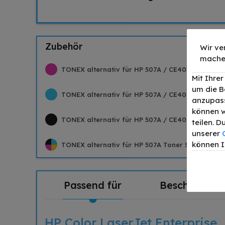
Zubehör
Wir ve
mache
TONEX alternativ für HP 507A / CE403A Toner M
Mit Ihre
um die B
TONEX alternativ für HP 507A / CE401A Toner Cy
anzupass
können w
TONEX alternativ für HP 507A / CE400A Toner S
teilen. 
unserer
können I
TONEX alternativ für HP 507A Toner Schwarz C
Passend für
Beschreibun
HP Color LaserJet Enterprise