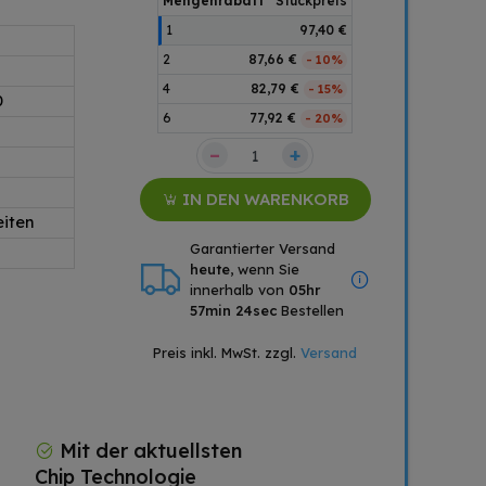
Mengenrabatt
Stückpreis
1
97,40 €
2
87,66 €
- 10%
4
82,79 €
- 15%
0
6
77,92 €
- 20%
–
+
IN DEN WARENKORB
eiten
Garantierter Versand
heute
, wenn Sie
innerhalb von
05hr
57min 23sec
Bestellen
Preis inkl. MwSt. zzgl.
Versand
Mit der aktuellsten
Chip Technologie