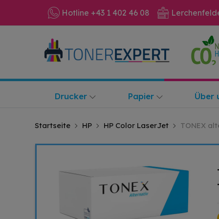
Hotline +43 1 402 46 08
Lerchenfeld
Drucker
Papier
Über 
Startseite
HP
HP Color LaserJet
TONEX alte