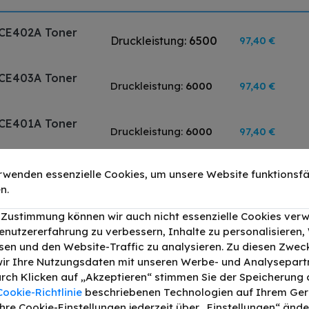
 CE402A Toner
Druckleistung:
6500
97,40 €
 CE403A Toner
Druckleistung:
6000
97,40 €
 CE401A Toner
Druckleistung:
6000
97,40 €
 CE400A Toner
rwenden essenzielle Cookies, um unsere Website funktionsfä
Druckleistung:
11000
79,90 €
n.
oner Schwarz
r Zustimmung können wir auch nicht essenzielle Cookies ver
299,90 €
enutzererfahrung zu verbessern, Inhalte zu personalisieren
en und den Website-Traffic zu analysieren. Zu diesen Zwec
ir Ihre Nutzungsdaten mit unseren Werbe- und Analysepart
Durch Klicken auf „Akzeptieren“ stimmen Sie der Speicherung a
Cookie-Richtlinie
beschriebenen Technologien auf Ihrem Gerä
 HP LaserJet Enterprise 500 Col
hre Cookie-Einstellungen jederzeit über „Einstellungen“ ände