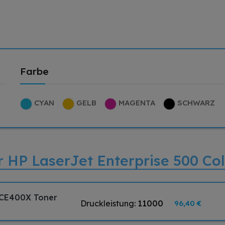
Farbe
CYAN
GELB
MAGENTA
SCHWARZ
ür HP LaserJet Enterprise 500 C
 CE400X Toner
Druckleistung:
11000
96,40 €