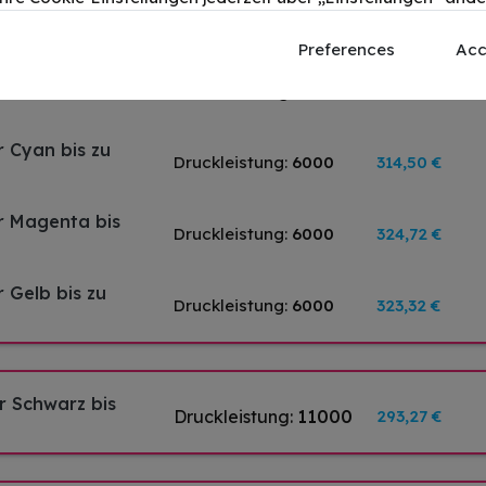
Preferences
Acc
r Schwarz bis
Druckleistung:
5500
220,98 €
 Cyan bis zu
Druckleistung:
6000
314,50 €
r Magenta bis
Druckleistung:
6000
324,72 €
 Gelb bis zu
Druckleistung:
6000
323,32 €
r Schwarz bis
Druckleistung:
11000
293,27 €