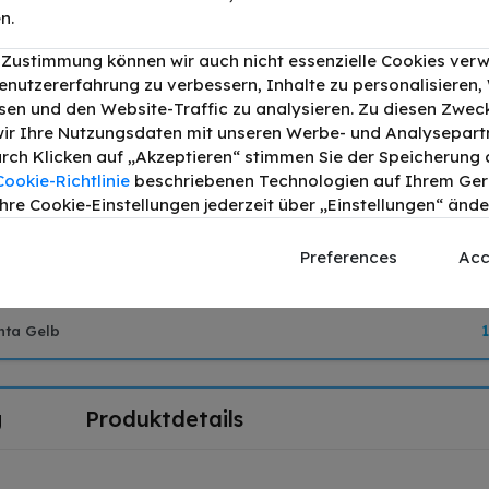
n.
r Zustimmung können wir auch nicht essenzielle Cookies ver
enutzererfahrung zu verbessern, Inhalte zu personalisieren
en und den Website-Traffic zu analysieren. Zu diesen Zwec
hwarz bis zu 6500 Seiten
Druckleistung:
6500
ir Ihre Nutzungsdaten mit unseren Werbe- und Analysepart
Durch Klicken auf „Akzeptieren“ stimmen Sie der Speicherung a
an bis zu 5000 Seiten
Druckleistung:
5000
Cookie-Richtlinie
beschriebenen Technologien auf Ihrem Gerä
hre Cookie-Einstellungen jederzeit über „Einstellungen“ ände
agenta bis zu 5000 Seiten
Druckleistung:
5000
Preferences
Acc
lb bis zu 5000 Seiten
Druckleistung:
5000
nta Gelb
g
Produktdetails