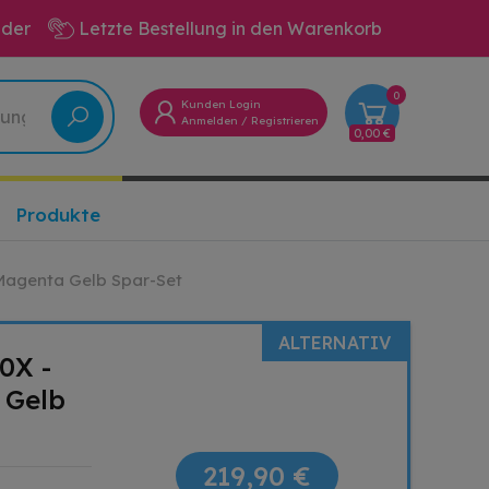
eder
Letzte Bestellung in den Warenkorb
0
Kunden Login
Anmelden
/
Registrieren
0,00 €
Produkte
 Magenta Gelb Spar-Set
ALTERNATIV
0X -
 Gelb
219,90 €