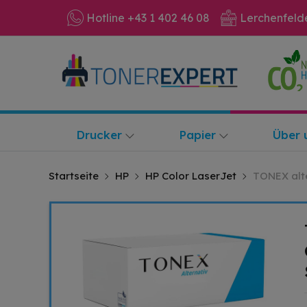
Hotline +43 1 402 46 08
Lerchenfeld
Drucker
Papier
Über 
Startseite
HP
HP Color LaserJet
TONEX alte