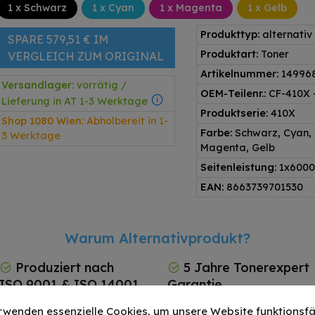
1 x Schwarz
1 x Cyan
1 x Magenta
1 x Gelb
Produkttyp:
alternativ
SPARE 579,51 € IM
Produktart:
Toner
VERGLEICH ZUM ORIGINAL
Artikelnummer:
14996
Versandlager:
vorrätig /
OEM-Teilenr.:
CF-410X 
Lieferung in AT 1-3 Werktage
Produktserie:
410X
Shop 1080 Wien:
Abholbereit in 1-
Farbe:
Schwarz, Cyan,
3 Werktage
Magenta, Gelb
Seitenleistung:
1x6000
EAN:
8663739701530
Warum Alternativprodukt?
Produziert nach
5 Jahre Tonerexpert
ISO 9001 & ISO 14001
Garantie
rwenden essenzielle Cookies, um unsere Website funktionsfä