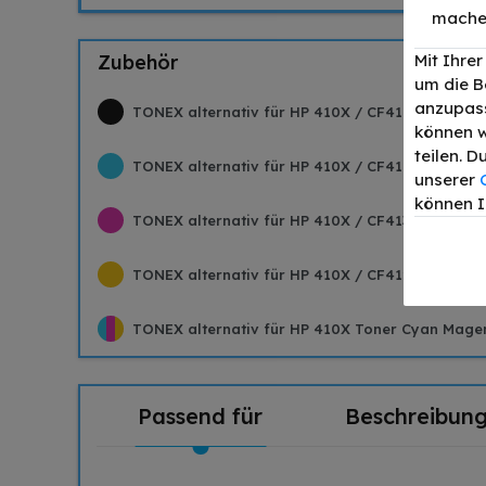
mache
Zubehör
Mit Ihre
um die B
anzupass
TONEX alternativ für HP 410X / CF410X Toner Sc
können w
teilen. 
TONEX alternativ für HP 410X / CF411X Toner Cy
unserer
können I
TONEX alternativ für HP 410X / CF413X Toner M
TONEX alternativ für HP 410X / CF412X Toner Ge
TONEX alternativ für HP 410X Toner Cyan Mage
Passend für
Beschreibun