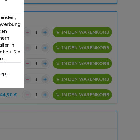
wenden,
, Werbung
ken
–
+
64,90 €
IN DEN WARENKORB
nern
ller in
–
+
64,90 €
IN DEN WARENKORB
t zu. Sie
rn.
–
+
64,90 €
IN DEN WARENKORB
ept
–
+
64,90 €
IN DEN WARENKORB
–
+
144,90 €
IN DEN WARENKORB