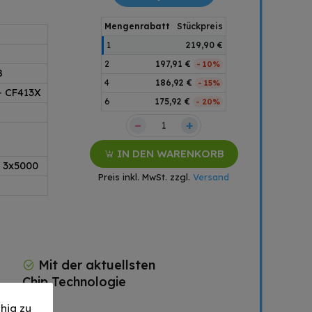
Mengenrabatt
Stückpreis
1
219,90 €
2
197,91 €
- 10%
8
4
186,92 €
- 15%
- CF413X
6
175,92 €
- 20%
–
+
IN DEN WARENKORB
 3x5000
Preis inkl. MwSt. zzgl.
Versand
Mit der aktuellsten
Chip Technologie
hig zu