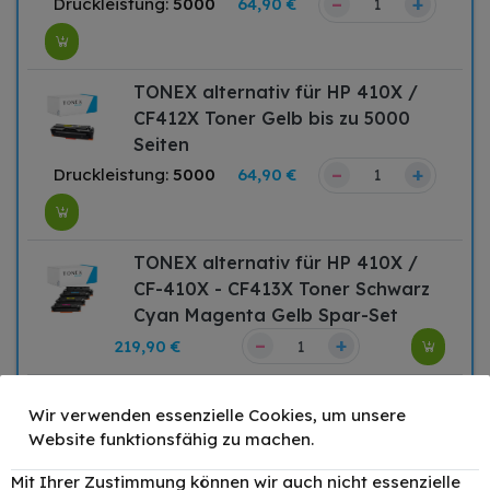
–
+
Druckleistung:
5000
64,90 €
TONEX alternativ für HP 410X /
CF412X Toner Gelb bis zu 5000
Seiten
–
+
Druckleistung:
5000
64,90 €
TONEX alternativ für HP 410X /
CF-410X - CF413X Toner Schwarz
Cyan Magenta Gelb Spar-Set
–
+
219,90 €
TONEX alternativ für HP 410X
Wir verwenden essenzielle Cookies, um unsere
Toner Cyan Magenta Gelb
Website funktionsfähig zu machen.
–
+
144,90 €
Mit Ihrer Zustimmung können wir auch nicht essenzielle