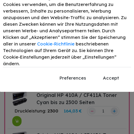
Cookies verwenden, um die Benutzererfahrung zu
verbessern, Inhalte zu personalisieren, Werbung
anzupassen und den Website-Traffic zu analysieren. Zu
Alle Original Produkte für HP
diesen Zwecken können wir Ihre Nutzungsdaten mit
unseren Werbe- und Analysepartnern teilen. Durch
Color LaserJet Pro M452dn
Klicken auf „Akzeptieren“ stimmen Sie der Speicherung
aller in unserer
Cookie-Richtlinie
beschriebenen
Technologien auf Ihrem Gerät zu. Sie können Ihre
Cookie-Einstellungen jederzeit über „Einstellungen“
Original HP 410A / CF410A Toner
ändern.
Schwarz bis zu 2300 Seiten
Druckleistung:
2300
130,42 €
Preferences
Accept
–
+
Original HP 410A / CF411A Toner
Cyan bis zu 2300 Seiten
–
+
Druckleistung:
2300
164,03 €