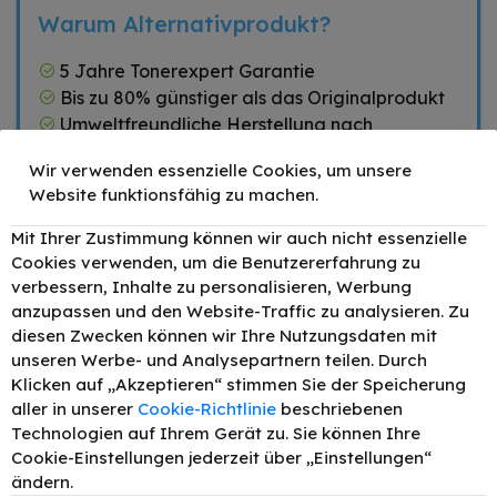
Warum Alternativprodukt?
5 Jahre Tonerexpert Garantie
Bis zu 80% günstiger als das Originalprodukt
Umweltfreundliche Herstellung nach
ISO14001
Wir verwenden essenzielle Cookies, um unsere
Hohe Druckqualität nach ISO9001
Website funktionsfähig zu machen.
Mit Ihrer Zustimmung können wir auch nicht essenzielle
Cookies verwenden, um die Benutzererfahrung zu
Zubehör
verbessern, Inhalte zu personalisieren, Werbung
anzupassen und den Website-Traffic zu analysieren. Zu
TONEX alternativ für
HP 920XL / CD972AE
diesen Zwecken können wir Ihre Nutzungsdaten mit
–
+
9,90 €
Tinte Cyan bis zu 700
unseren Werbe- und Analysepartnern teilen. Durch
Seiten 14ml
Klicken auf „Akzeptieren“ stimmen Sie der Speicherung
TONEX alternativ für
aller in unserer
Cookie-Richtlinie
beschriebenen
HP 920XL / CD973AE
–
+
9,90 €
Technologien auf Ihrem Gerät zu. Sie können Ihre
Tinte Magenta bis zu
700 Seiten 14ml
Cookie-Einstellungen jederzeit über „Einstellungen“
ändern.
TONEX alternativ für