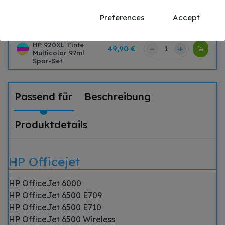
HP 920XL / CD974AE
–
+
9,90 €
Tinte Gelb bis zu 700
Preferences
Accept
Seiten 14ml
TONEX alternativ für
HP 920XL Tinte
–
+
49,90 €
Multicolor 97ml
Spar-Set
Passend für
Beschreibung
Produktdetails
HP Officejet
HP OfficeJet 6000
HP OfficeJet 6500 E709
HP OfficeJet 6500 E710
HP OfficeJet 6500 Wireless