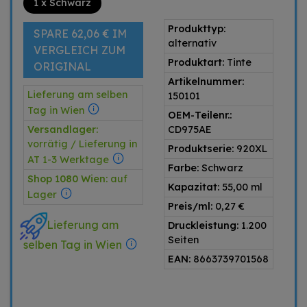
1 x Schwarz
Produkttyp:
SPARE 62,06 € IM
alternativ
VERGLEICH ZUM
Produktart:
Tinte
ORIGINAL
Artikelnummer:
Lieferung am selben
150101
Tag in Wien
OEM-Teilenr.:
Versandlager:
CD975AE
vorrätig / Lieferung in
Produktserie:
920XL
AT 1-3 Werktage
Farbe:
Schwarz
Shop 1080 Wien:
auf
Kapazitat:
55,00 ml
Lager
Preis/ml:
0,27 €
Lieferung am
Druckleistung:
1.200
Seiten
selben Tag in Wien
EAN:
8663739701568