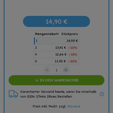
14,90 €
Mengenrabatt
Stückpreis
1
14,90 €
2
13,41 €
- 10%
4
12,66 €
- 15%
6
11,92 €
- 20%
–
+
IN DEN WARENKORB
Garantierter Versand
heute
, wenn Sie innerhalb
von
02hr 27min 27sec
Bestellen
Preis inkl. MwSt. zzgl.
Versand