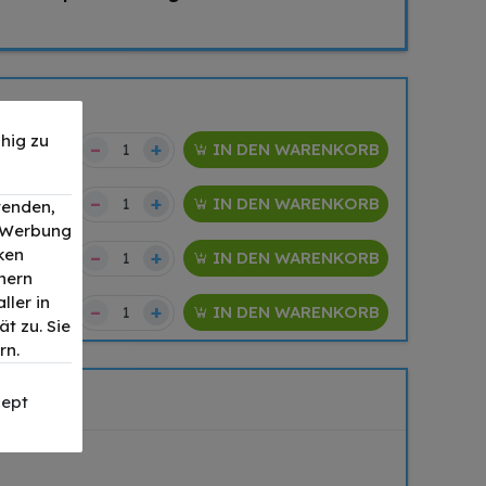
hig zu
–
+
129,90 €
IN DEN WARENKORB
–
+
159,90 €
IN DEN WARENKORB
wenden,
, Werbung
ken
–
+
159,90 €
IN DEN WARENKORB
nern
ller in
–
+
49,90 €
IN DEN WARENKORB
t zu. Sie
rn.
ept