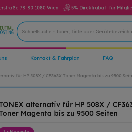
erstraße 78-80 1080 Wien
5% Direktrabatt für Mitgli
uns
Kontakt & Fahrplan
FAQ
rnativ für HP 508X / CF363X Toner Magenta bis zu 9500 Seit
TONEX alternativ für HP 508X / CF36
Toner Magenta bis zu 9500 Seiten
1 x Magenta