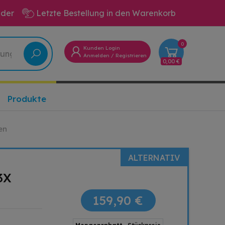
eder
Letzte Bestellung in den Warenkorb
0
Kunden Login
Anmelden
/
Registrieren
0,00 €
Produkte
en
ALTERNATIV
3X
159,90 €