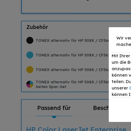
Zubehör
Wir ve
TONEX alternativ für HP 508X / CF360X Toner Sc
mache
TONEX alternativ für HP 508X / CF361X Toner Cy
Mit Ihre
um die B
anzupass
TONEX alternativ für HP 508X / CF362X Toner Ge
können w
teilen. 
TONEX alternativ für HP 508X / CF360X Toner S
Seiten Spar-Set
unserer
können I
Passend für
Beschreibun
HP Color LaserJet Enterprise