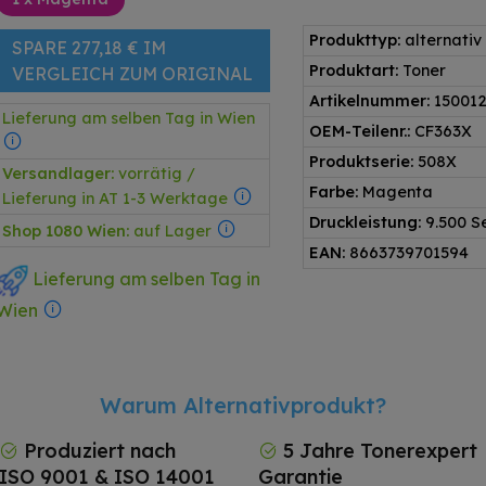
Produkttyp:
alternativ
SPARE 277,18 € IM
Produktart:
Toner
VERGLEICH ZUM ORIGINAL
Artikelnummer:
15001
Lieferung am selben Tag in Wien
OEM-Teilenr.:
CF363X
Produktserie:
508X
Versandlager:
vorrätig /
Farbe:
Magenta
Lieferung in AT 1-3 Werktage
Druckleistung:
9.500 S
Shop 1080 Wien:
auf Lager
EAN:
8663739701594
Lieferung am selben Tag in
Wien
Warum Alternativprodukt?
Produziert nach
5 Jahre Tonerexpert
ISO 9001 & ISO 14001
Garantie