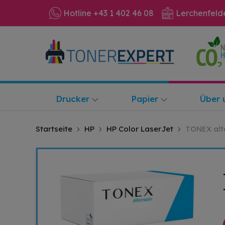
Hotline +43 1 402 46 08
Lerchenfeld
Drucker
Papier
Über 
Startseite
HP
HP Color LaserJet
TONEX alte