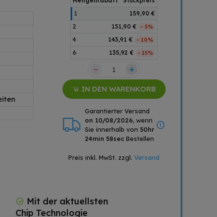
Mengenrabatt
Stückpreis
1
159,90 €
2
151,90 €
- 5%
4
143,91 €
- 10%
2
6
135,92 €
- 15%
–
+
IN DEN WARENKORB
eiten
Garantierter Versand
on 10/08/2026
, wenn
Sie innerhalb von
50hr
24min 58sec
Bestellen
Preis inkl. MwSt. zzgl.
Versand
Mit der aktuellsten
Chip Technologie