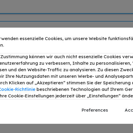
rwenden essenzielle Cookies, um unsere Website funktionsfä
hwarz bis zu 12500 Seiten
Druckleistung:
12500
n.
an bis zu 9500 Seiten
Druckleistung:
9500
r Zustimmung können wir auch nicht essenzielle Cookies ver
enutzererfahrung zu verbessern, Inhalte zu personalisieren
en und den Website-Traffic zu analysieren. Zu diesen Zwec
lb bis zu 9500 Seiten
Druckleistung:
9500
ir Ihre Nutzungsdaten mit unseren Werbe- und Analysepart
Durch Klicken auf „Akzeptieren“ stimmen Sie der Speicherung a
chwarz Cyan Magenta Gelb bis zu 9500
4
Druckleistung:
9500
Cookie-Richtlinie
beschriebenen Technologien auf Ihrem Gerä
hre Cookie-Einstellungen jederzeit über „Einstellungen“ ände
g
Produktdetails
Preferences
Acc