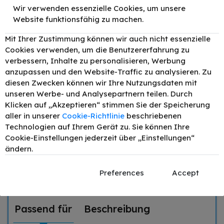
Wir verwenden essenzielle Cookies, um unsere
Website funktionsfähig zu machen.
Zubehör
Mit Ihrer Zustimmung können wir auch nicht essenzielle
TONEX alternativ für
Cookies verwenden, um die Benutzererfahrung zu
Canon 731M /
–
+
verbessern, Inhalte zu personalisieren, Werbung
44,90 €
6273B002 Toner
Magenta bis zu 1500
anzupassen und den Website-Traffic zu analysieren. Zu
Seiten
diesen Zwecken können wir Ihre Nutzungsdaten mit
unseren Werbe- und Analysepartnern teilen. Durch
TONEX alternativ für
Canon 731C /
Klicken auf „Akzeptieren“ stimmen Sie der Speicherung
–
+
44,90 €
6271B002 Toner
aller in unserer
Cookie-Richtlinie
beschriebenen
Cyan bis zu 1500
Seiten
Technologien auf Ihrem Gerät zu. Sie können Ihre
Cookie-Einstellungen jederzeit über „Einstellungen“
TONEX alternativ für
ändern.
Canon 731BK /
–
+
44,90 €
6272B002 Toner
Schwarz bis zu 1600
Preferences
Accept
Seiten
Passend für
Beschreibung