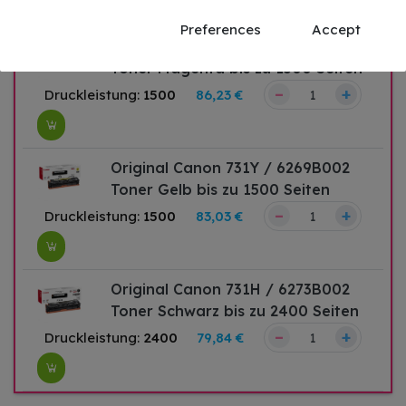
Preferences
Accept
Original Canon 731M / 6270B002
Toner Magenta bis zu 1500 Seiten
–
+
Druckleistung:
1500
86,23 €
Original Canon 731Y / 6269B002
Toner Gelb bis zu 1500 Seiten
–
+
Druckleistung:
1500
83,03 €
Original Canon 731H / 6273B002
Toner Schwarz bis zu 2400 Seiten
–
+
Druckleistung:
2400
79,84 €