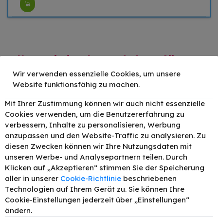
Alle Original Produkte für
Canon i-SENSYS MF 8230Cn
Wir verwenden essenzielle Cookies, um unsere
Website funktionsfähig zu machen.
Mit Ihrer Zustimmung können wir auch nicht essenzielle
Original Canon 731BK / 6272B002
Cookies verwenden, um die Benutzererfahrung zu
Toner Schwarz bis zu 1400 Seiten
verbessern, Inhalte zu personalisieren, Werbung
anzupassen und den Website-Traffic zu analysieren. Zu
–
+
Druckleistung:
1400
75,05 €
diesen Zwecken können wir Ihre Nutzungsdaten mit
unseren Werbe- und Analysepartnern teilen. Durch
Klicken auf „Akzeptieren“ stimmen Sie der Speicherung
Original Canon 731C / 6271B002
aller in unserer
Cookie-Richtlinie
beschriebenen
Technologien auf Ihrem Gerät zu. Sie können Ihre
Toner Cyan bis zu 1500 Seiten
Cookie-Einstellungen jederzeit über „Einstellungen“
–
+
Druckleistung:
1500
91,02 €
ändern.