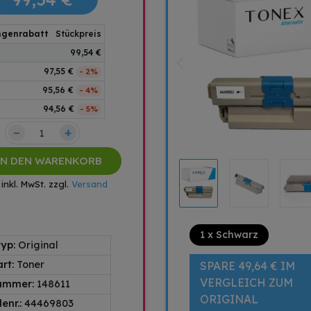
genrabatt
Stückpreis
99,54 €
97,55 €
- 2%
95,56 €
- 4%
94,56 €
- 5%
–
+
IN DEN WARENKORB
 inkl. MwSt. zzgl.
Versand
1 x Schwarz
typ:
Original
art:
Toner
SPARE 49,64 € IM
VERGLEICH ZUM
nummer:
148611
ORIGINAL
enr.:
44469803