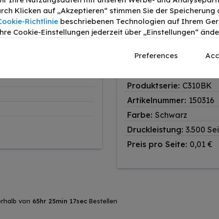
Durch Klicken auf „Akzeptieren“ stimmen Sie der Speicherung a
Cookie-Richtlinie
beschriebenen Technologien auf Ihrem Gerä
alternativ
hre Cookie-Einstellungen jederzeit über „Einstellungen“ ände
Preferences
Acc
Produkttyp:
Toner
OEM-Teilenr.:
4446980
Produktserie:
C310BK
Artikelnummer:
150316
Farbe:
Schwarz
Druckleistung:
3.500 Se
Preis pro Seite:
0,01 €
erhalb von
65hr 25min 16sec
Bestellen