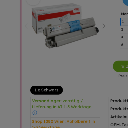
Men
1
2
4
6
Preis
1 x Schwarz
Versandlager:
vorrätig /
Produkt
Lieferung in AT 1-3 Werktage
Produkt
Artikel
Shop 1080 Wien:
Abholbereit in
OEM-Teil
1-3 Werktage