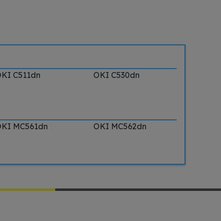
KI C511dn
OKI C530dn
KI MC561dn
OKI MC562dn