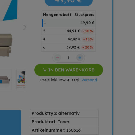
Mengenrabatt
Stückpreis
1
49,90 €
2
44,91 €
- 10%
4
42,42 €
- 15%
6
39,92 €
- 20%
–
+
IN DEN WARENKORB
Preis inkl. MwSt. zzgl.
Versand
Produkttyp:
alternativ
Produktart:
Toner
Artikelnummer:
150316