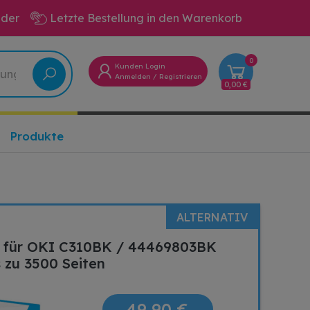
eder
Letzte Bestellung in den Warenkorb
0
Kunden Login
Anmelden
/
Registrieren
0,00 €
Produkte
ALTERNATIV
v für OKI C310BK / 44469803BK
 zu 3500 Seiten
49,90 €