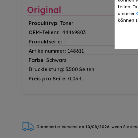
teilen. 
Original
unserer
können I
Produkttyp:
Toner
OEM-Teilenr.:
44469803
Produktserie:
-
Artikelnummer:
148611
Farbe:
Schwarz
Druckleistung:
3.500 Seiten
Preis pro Seite:
0,03 €
Garantierter Versand
on 10/08/2026
, wenn Sie inn