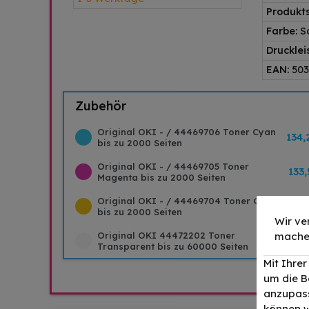
Produkts
Farbe:
S
Drucklei
EAN:
503
Zubehör
Original OKI - / 44469706 Toner Cyan
134,
bis zu 2000 Seiten
Original OKI - / 44469705 Toner
133,
Magenta bis zu 2000 Seiten
Original OKI - / 44469704 Toner Gelb
134,
bis zu 2000 Seiten
Wir ve
mache
Original OKI 44472202 Toner
119,
Transparent bis zu 60000 Seiten
Mit Ihre
um die B
anzupass
können w