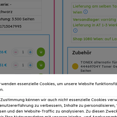
erie:
-
Lieferung am selben Ta
chwarz
Wien
stung:
3.500 Seiten
Versandlager:
vorrätig
Lieferung in AT 1-3 We
1713047995
Shop 1080 Wien:
auf L
–
+
26 €
Zubehör
TONEX alternativ fü
–
+
51 €
44469704Y Toner Ge
Seiten
–
+
26 €
TONEX alternativ fü
44469705M Toner Ma
rwenden essenzielle Cookies, um unsere Website funktionsfä
Seiten
n.
–
+
99 €
TONEX alternativ fü
r Zustimmung können wir auch nicht essenzielle Cookies ver
44469706C Toner Cy
Seiten
enutzererfahrung zu verbessern, Inhalte zu personalisieren
en und den Website-Traffic zu analysieren. Zu diesen Zwec
ir Ihre Nutzungsdaten mit unseren Werbe- und Analysepart