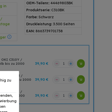
OEM-Teilenr.:
44469803BK
g in
Produktserie:
C310BK
Farbe:
Schwarz
 /
rktage
Druckleistung:
3.500 Seiten
EAN:
8663739701738
ager
r OKI C310Y /
–
+
39,90 €
lb bis zu 2000
r OKI C310M /
–
+
39,90 €
genta bis zu 2000
hig zu
r OKI C310C /
–
+
wenden,
39,90 €
an bis zu 2000
, Werbung
ken
nern