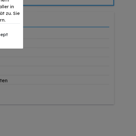
ller in
t zu. Sie
rn.
ept
3BK
iten