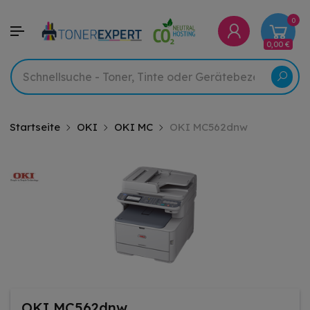
0
0,00 €
Startseite
OKI
OKI MC
OKI MC562dnw
OKI MC562dnw