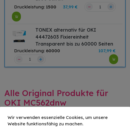
–
+
Druckleistung:
1500
37,99 €
TONEX alternativ für OKI
44472603 Fixiereinheit
Transparent bis zu 60000 Seiten
Druckleistung:
60000
107,99 €
–
+
Alle Original Produkte für
OKI MC562dnw
Wir verwenden essenzielle Cookies, um unsere
Website funktionsfähig zu machen.
Original OKI - / 44469803 Toner