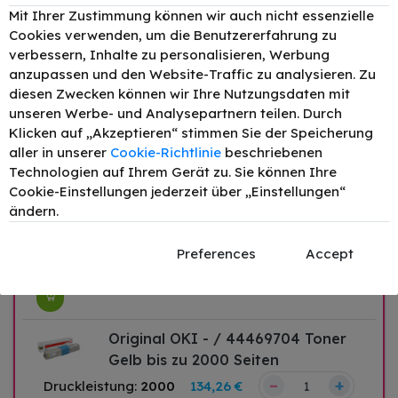
Schwarz bis zu 3500 Seiten
Mit Ihrer Zustimmung können wir auch nicht essenzielle
–
+
Druckleistung:
3500
99,54 €
Cookies verwenden, um die Benutzererfahrung zu
verbessern, Inhalte zu personalisieren, Werbung
anzupassen und den Website-Traffic zu analysieren. Zu
diesen Zwecken können wir Ihre Nutzungsdaten mit
Original OKI - / 44469706 Toner
unseren Werbe- und Analysepartnern teilen. Durch
Cyan bis zu 2000 Seiten
Klicken auf „Akzeptieren“ stimmen Sie der Speicherung
–
+
Druckleistung:
2000
134,26 €
aller in unserer
Cookie-Richtlinie
beschriebenen
Technologien auf Ihrem Gerät zu. Sie können Ihre
Cookie-Einstellungen jederzeit über „Einstellungen“
ändern.
Original OKI - / 44469705 Toner
Magenta bis zu 2000 Seiten
Preferences
Accept
–
+
Druckleistung:
2000
133,51 €
Original OKI - / 44469704 Toner
Gelb bis zu 2000 Seiten
–
+
Druckleistung:
2000
134,26 €