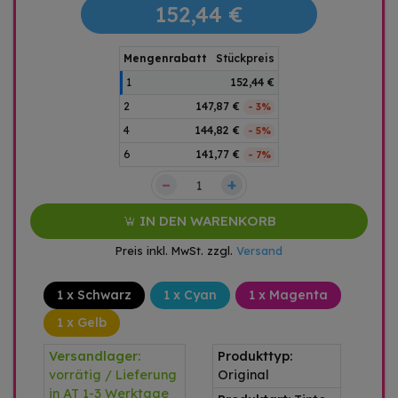
152,44 €
Mengenrabatt
Stückpreis
1
152,44 €
2
147,87 €
- 3%
4
144,82 €
- 5%
6
141,77 €
- 7%
–
+
IN DEN WARENKORB
Preis inkl. MwSt. zzgl.
Versand
1 x Schwarz
1 x Cyan
1 x Magenta
1 x Gelb
Versandlager:
Produkttyp:
vorrätig / Lieferung
Original
in AT 1-3 Werktage