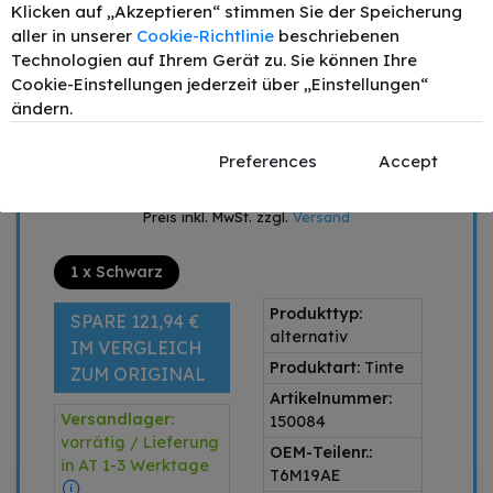
1
30,50 €
Klicken auf „Akzeptieren“ stimmen Sie der Speicherung
aller in unserer
Cookie-Richtlinie
beschriebenen
2
28,97 €
- 5%
Technologien auf Ihrem Gerät zu. Sie können Ihre
4
27,45 €
- 10%
Cookie-Einstellungen jederzeit über „Einstellungen“
6
25,92 €
- 15%
ändern.
–
+
Preferences
Accept
IN DEN WARENKORB
Preis inkl. MwSt. zzgl.
Versand
1 x Schwarz
Produkttyp:
SPARE 121,94 €
alternativ
IM VERGLEICH
Produktart:
Tinte
ZUM ORIGINAL
Artikelnummer:
Versandlager:
150084
vorrätig / Lieferung
OEM-Teilenr.:
in AT 1-3 Werktage
T6M19AE