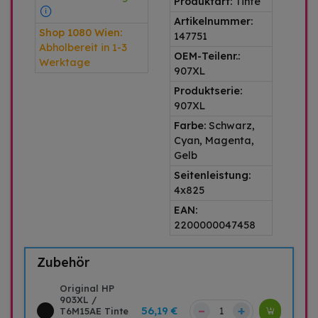
Produktart:
Tinte
Artikelnummer:
Shop 1080 Wien:
147751
Abholbereit in 1-3
OEM-Teilenr.:
Werktage
907XL
Produktserie:
907XL
Farbe:
Schwarz,
Cyan, Magenta,
Gelb
Seitenleistung:
4x825
EAN:
2200000047458
Zubehör
Original HP
903XL /
–
+
56,19 €
T6M15AE Tinte