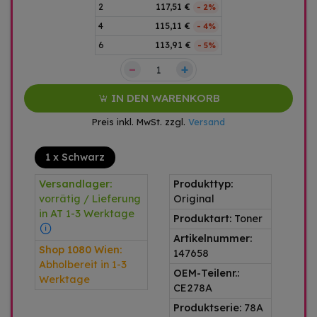
2
117,51 €
- 2%
4
115,11 €
- 4%
6
113,91 €
- 5%
–
+
IN DEN WARENKORB
Preis inkl. MwSt. zzgl.
Versand
1 x Schwarz
Versandlager:
Produkttyp:
vorrätig / Lieferung
Original
in AT 1-3 Werktage
Produktart:
Toner
Artikelnummer:
Shop 1080 Wien:
147658
Abholbereit in 1-3
OEM-Teilenr.:
Werktage
CE278A
Produktserie:
78A