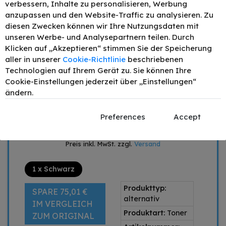
verbessern, Inhalte zu personalisieren, Werbung
44,90 €
anzupassen und den Website-Traffic zu analysieren. Zu
diesen Zwecken können wir Ihre Nutzungsdaten mit
Mengenrabatt
Stückpreis
unseren Werbe- und Analysepartnern teilen. Durch
Klicken auf „Akzeptieren“ stimmen Sie der Speicherung
1
44,90 €
aller in unserer
Cookie-Richtlinie
beschriebenen
2
40,41 €
- 10%
Technologien auf Ihrem Gerät zu. Sie können Ihre
4
38,16 €
- 15%
Cookie-Einstellungen jederzeit über „Einstellungen“
6
35,92 €
- 20%
ändern.
–
+
Preferences
Accept
IN DEN WARENKORB
Preis inkl. MwSt. zzgl.
Versand
1 x Schwarz
Produkttyp:
SPARE 75,01 €
alternativ
IM VERGLEICH
Produktart:
Toner
ZUM ORIGINAL