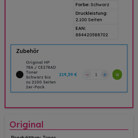
Farbe:
Schwarz
Druckleistung:
2.100 Seiten
EAN:
884420588702
Zubehör
Original HP
78A / CE278AD
Toner
–
+
219,39 €
Schwarz bis
zu 2100 Seiten
2er-Pack
Original
Produkttyp:
Toner