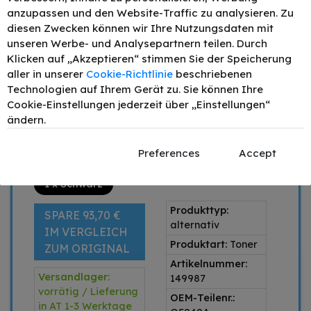
anzupassen und den Website-Traffic zu analysieren. Zu
1
49,90 €
diesen Zwecken können wir Ihre Nutzungsdaten mit
2
44,91 €
- 10%
unseren Werbe- und Analysepartnern teilen. Durch
4
42,42 €
- 15%
Klicken auf „Akzeptieren“ stimmen Sie der Speicherung
aller in unserer
Cookie-Richtlinie
beschriebenen
6
39,92 €
- 20%
Technologien auf Ihrem Gerät zu. Sie können Ihre
–
+
Cookie-Einstellungen jederzeit über „Einstellungen“
ändern.
IN DEN WARENKORB
Preis inkl. MwSt. zzgl.
Versand
Preferences
Accept
1 x Schwarz
Produkttyp:
SPARE 93,70 €
alternativ
IM VERGLEICH
Produktart:
Toner
ZUM ORIGINAL
Artikelnummer:
Versandlager:
149987
vorrätig / Lieferung
OEM-Teilenr.:
in AT 1-3 Werktage