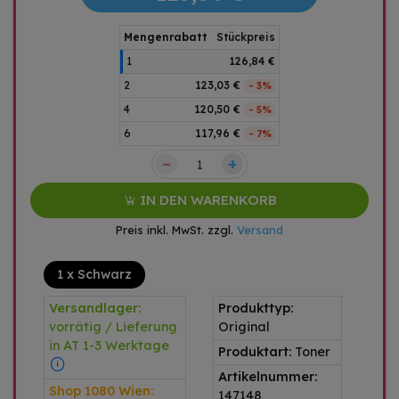
Mengenrabatt
Stückpreis
1
126,84 €
2
123,03 €
- 3%
4
120,50 €
- 5%
6
117,96 €
- 7%
–
+
IN DEN WARENKORB
Preis inkl. MwSt. zzgl.
Versand
1 x Schwarz
Versandlager:
Produkttyp:
vorrätig / Lieferung
Original
in AT 1-3 Werktage
Produktart:
Toner
Artikelnummer:
Shop 1080 Wien:
147148