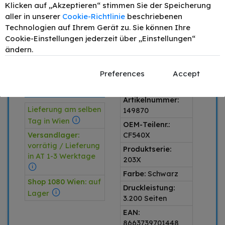
IN DEN WARENKORB
Klicken auf „Akzeptieren“ stimmen Sie der Speicherung
aller in unserer
Cookie-Richtlinie
beschriebenen
Preis inkl. MwSt. zzgl.
Versand
Technologien auf Ihrem Gerät zu. Sie können Ihre
Cookie-Einstellungen jederzeit über „Einstellungen“
1 x Schwarz
ändern.
Produkttyp:
SPARE 66,94 €
alternativ
Preferences
Accept
IM VERGLEICH
Produktart:
Toner
ZUM ORIGINAL
Artikelnummer:
Lieferung am selben
149870
Tag in Wien
OEM-Teilenr.:
Versandlager:
CF540X
vorrätig / Lieferung
Produktserie:
in AT 1-3 Werktage
203X
Farbe:
Schwarz
Shop 1080 Wien:
auf
Druckleistung:
Lager
3.200 Seiten
EAN:
8663739701448