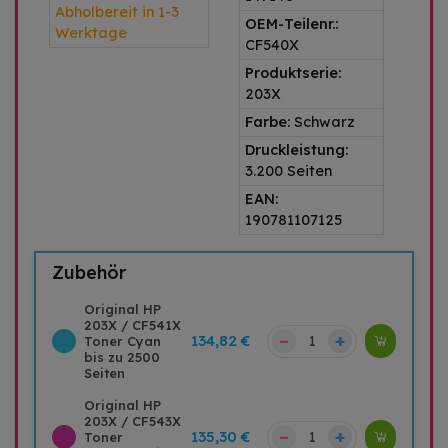
Abholbereit in 1-3
OEM-Teilenr.:
Werktage
CF540X
Produktserie:
203X
Farbe:
Schwarz
Druckleistung:
3.200 Seiten
EAN:
190781107125
Zubehör
Original HP
203X / CF541X
–
+
134,82 €
Toner Cyan
bis zu 2500
Seiten
Original HP
203X / CF543X
–
+
135,30 €
Toner