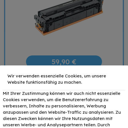
59,90 €
Wir verwenden essenzielle Cookies, um unsere
Mengenrabatt
Stückpreis
Website funktionsfähig zu machen.
1
59,90 €
2
53,91 €
- 10%
Mit Ihrer Zustimmung können wir auch nicht essenzielle
Cookies verwenden, um die Benutzererfahrung zu
4
50,92 €
- 15%
verbessern, Inhalte zu personalisieren, Werbung
6
47,92 €
- 20%
anzupassen und den Website-Traffic zu analysieren. Zu
–
+
diesen Zwecken können wir Ihre Nutzungsdaten mit
unseren Werbe- und Analysepartnern teilen. Durch