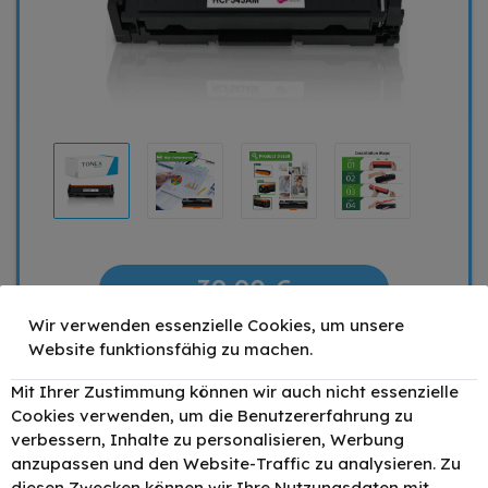
39,90 €
Wir verwenden essenzielle Cookies, um unsere
Mengenrabatt
Stückpreis
Website funktionsfähig zu machen.
1
39,90 €
Mit Ihrer Zustimmung können wir auch nicht essenzielle
2
35,91 €
- 10%
Cookies verwenden, um die Benutzererfahrung zu
4
33,92 €
- 15%
verbessern, Inhalte zu personalisieren, Werbung
6
31,92 €
anzupassen und den Website-Traffic zu analysieren. Zu
- 20%
diesen Zwecken können wir Ihre Nutzungsdaten mit