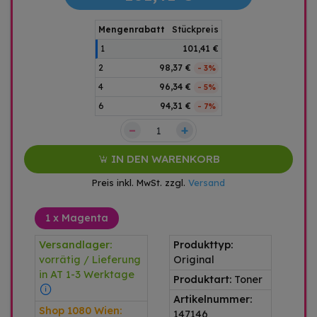
Mengenrabatt
Stückpreis
1
101,41 €
2
98,37 €
- 3%
4
96,34 €
- 5%
6
94,31 €
- 7%
–
+
IN DEN WARENKORB
Preis inkl. MwSt. zzgl.
Versand
1 x Magenta
Versandlager:
Produkttyp:
vorrätig / Lieferung
Original
in AT 1-3 Werktage
Produktart:
Toner
Artikelnummer:
Shop 1080 Wien:
147146