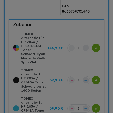
EAN:
8663739701445
Zubehör
TONEX
alternativ für
HP 203A /
CF540-543A
–
+
144,90 €
Toner
Schwarz Cyan
Magenta Gelb
Spar-Set
TONEX
alternativ für
HP 203A /
–
+
39,90 €
CF540A Toner
Schwarz bis zu
1400 Seiten
TONEX
alternativ für
HP 203A /
–
+
39,90 €
CF541A Toner