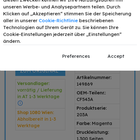
–
+
unseren Werbe- und Analysepartnern teilen. Durch
Klicken auf „Akzeptieren“ stimmen Sie der Speicherung
IN DEN WARENKORB
aller in unserer
Cookie-Richtlinie
beschriebenen
Preis inkl. MwSt. zzgl.
Versand
Technologien auf Ihrem Gerät zu. Sie können Ihre
Cookie-Einstellungen jederzeit über „Einstellungen“
ändern.
1 x Magenta
Produkttyp:
SPARE 61,51 €
Preferences
Accept
alternativ
IM VERGLEICH
Produktart:
Toner
ZUM ORIGINAL
Artikelnummer:
Versandlager:
149869
vorrätig / Lieferung
OEM-Teilenr.:
in AT 1-3 Werktage
CF543A
Produktserie:
Shop 1080 Wien:
203A
Abholbereit in 1-3
Farbe:
Magenta
Werktage
Druckleistung:
1.300 Seiten