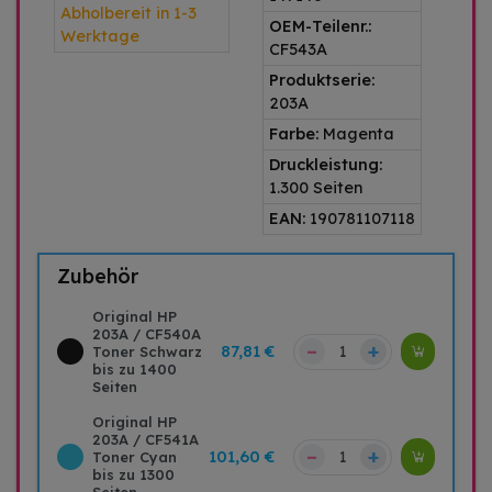
Abholbereit in 1-3
OEM-Teilenr.:
Werktage
CF543A
Produktserie:
203A
Farbe:
Magenta
Druckleistung:
1.300 Seiten
EAN:
190781107118
Zubehör
Original HP
203A / CF540A
–
+
87,81 €
Toner Schwarz
bis zu 1400
Seiten
Original HP
203A / CF541A
–
+
101,60 €
Toner Cyan
bis zu 1300