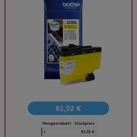
81,52 €
Mengenrabatt
Stückpreis
1
81,52 €