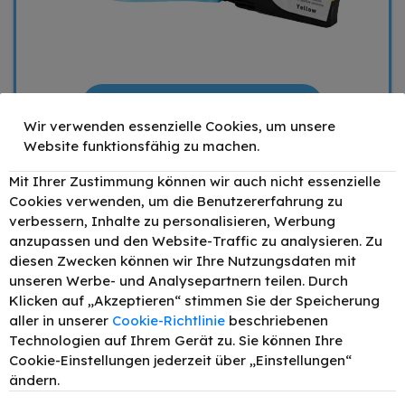
29,90 €
Wir verwenden essenzielle Cookies, um unsere
Website funktionsfähig zu machen.
Mengenrabatt
Stückpreis
1
29,90 €
Mit Ihrer Zustimmung können wir auch nicht essenzielle
2
28,40 €
- 5%
Cookies verwenden, um die Benutzererfahrung zu
verbessern, Inhalte zu personalisieren, Werbung
4
26,91 €
- 10%
anzupassen und den Website-Traffic zu analysieren. Zu
6
25,42 €
- 15%
diesen Zwecken können wir Ihre Nutzungsdaten mit
–
+
unseren Werbe- und Analysepartnern teilen. Durch
Klicken auf „Akzeptieren“ stimmen Sie der Speicherung
IN DEN WARENKORB
aller in unserer
Cookie-Richtlinie
beschriebenen
Technologien auf Ihrem Gerät zu. Sie können Ihre
Preis inkl. MwSt. zzgl.
Versand
Cookie-Einstellungen jederzeit über „Einstellungen“
ändern.
1 x Gelb