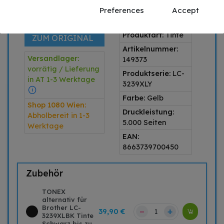
Preferences
Accept
Produkttyp:
SPARE 51,62 €
alternativ
IM VERGLEICH
Produktart:
Tinte
ZUM ORIGINAL
Artikelnummer:
Versandlager:
149373
vorrätig / Lieferung
Produktserie:
LC-
in AT 1-3 Werktage
3239XLY
Farbe:
Gelb
Shop 1080 Wien:
Druckleistung:
Abholbereit in 1-3
5.000 Seiten
Werktage
EAN:
8663739700450
Zubehör
TONEX
alternativ für
Brother LC-
–
+
39,90 €
3239XLBK Tinte
Schwarz bis zu