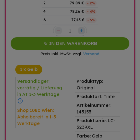
2
79,89 €
- 2%
4
78,26 €
- 4%
6
77,45 €
- 5%
–
+
IN DEN WARENKORB
Preis inkl. MwSt. zzgl.
Versand
1 x Gelb
Versandlager:
Produkttyp:
vorrätig / Lieferung
Original
in AT 1-3 Werktage
Produktart:
Tinte
Artikelnummer:
Shop 1080 Wien:
145153
Abholbereit in 1-3
Produktserie:
LC-
Werktage
3239XL
Farbe:
Gelb