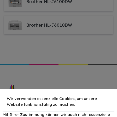
Brother HL-J6100DW
Brother HL-J6010DW
Wir verwenden essenzielle Cookies, um unsere
Lerchenfelder Str. 78-80 1080 Wien
Website funktionsfähig zu machen.
Mo – Do: 09:30 – 18:00 Uhr
Mit Ihrer Zustimmung können wir auch nicht essenzielle