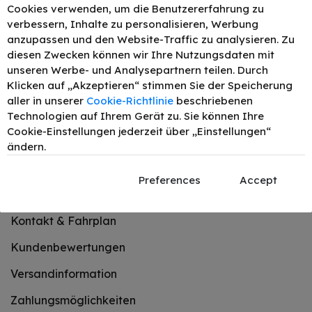
Cookies verwenden, um die Benutzererfahrung zu
Fr: 09:30 - 12:30 & 14:00 - 18:00
verbessern, Inhalte zu personalisieren, Werbung
Sa: 09:30 – 14:30 Uhr
anzupassen und den Website-Traffic zu analysieren. Zu
diesen Zwecken können wir Ihre Nutzungsdaten mit
+43 1 402 46 08
unseren Werbe- und Analysepartnern teilen. Durch
Klicken auf „Akzeptieren“ stimmen Sie der Speicherung
aller in unserer
Cookie-Richtlinie
beschriebenen
office@tonerexpert.at
Technologien auf Ihrem Gerät zu. Sie können Ihre
Cookie-Einstellungen jederzeit über „Einstellungen“
ändern.
Preferences
Accept
Kundenservice
Kontakt & Fahrplan
Kundenbewertungen
Versandinformation
Zahlungsmöglichkeiten