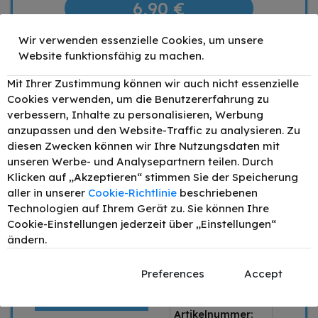
6,90 €
Wir verwenden essenzielle Cookies, um unsere
Mengenrabatt
Stückpreis
Website funktionsfähig zu machen.
1
6,90 €
Mit Ihrer Zustimmung können wir auch nicht essenzielle
2
6,21 €
- 10%
Cookies verwenden, um die Benutzererfahrung zu
4
5,86 €
- 15%
verbessern, Inhalte zu personalisieren, Werbung
6
5,52 €
- 20%
anzupassen und den Website-Traffic zu analysieren. Zu
–
+
diesen Zwecken können wir Ihre Nutzungsdaten mit
unseren Werbe- und Analysepartnern teilen. Durch
IN DEN WARENKORB
Klicken auf „Akzeptieren“ stimmen Sie der Speicherung
aller in unserer
Cookie-Richtlinie
beschriebenen
Preis inkl. MwSt. zzgl.
Versand
Technologien auf Ihrem Gerät zu. Sie können Ihre
Cookie-Einstellungen jederzeit über „Einstellungen“
1 x Magenta
ändern.
Produkttyp:
SPARE 12,31 €
Preferences
Accept
alternativ
IM VERGLEICH
Produktart:
Tinte
ZUM ORIGINAL
Artikelnummer: