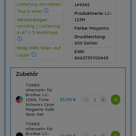
Lieferung am selben
149345
Tag in Wien
Produktserie:
LC-
Versandlager:
123M
vorrätig / Lieferung
Farbe:
Magenta
in AT 1-3 Werktage
Druckleistung:
600 Seiten
Shop 1080 Wien:
auf
EAN:
Lager
8663739700445
Zubehör
TONEX
alternativ für
Brother LC-
–
+
29,90 €
123XL Tinte
Schwarz Cyan
Magenta Gelb
Spar-Set
TONEX
alternativ für
Brother LC-
–
+
12,90 €