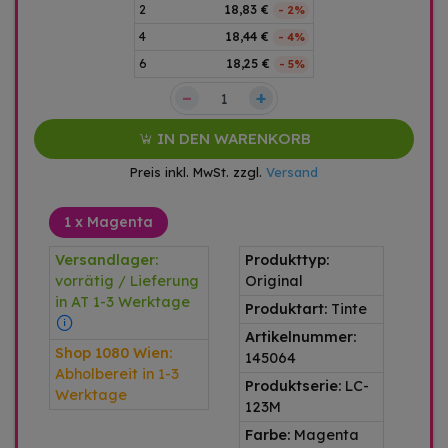
2
18,83 €
- 2%
4
18,44 €
- 4%
6
18,25 €
- 5%
–
+
IN DEN WARENKORB
Preis inkl. MwSt. zzgl.
Versand
1 x Magenta
Versandlager:
Produkttyp:
vorrätig / Lieferung
Original
in AT 1-3 Werktage
Produktart:
Tinte
Artikelnummer:
Shop 1080 Wien:
145064
Abholbereit in 1-3
Produktserie:
LC-
Werktage
123M
Farbe:
Magenta