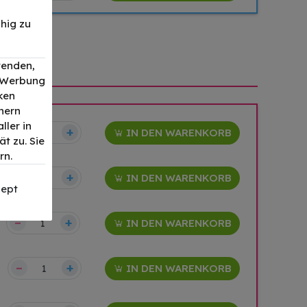
hig zu
wenden,
, Werbung
ken
nern
ller in
–
+
IN DEN WARENKORB
t zu. Sie
rn.
–
+
IN DEN WARENKORB
ept
–
+
IN DEN WARENKORB
–
+
IN DEN WARENKORB