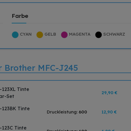
Farbe
CYAN
GELB
MAGENTA
SCHWARZ
ür Brother MFC-J245
-123XL Tinte
29,90 €
ar-Set
-123BK Tinte
Druckleistung:
600
12,90 €
-123C Tinte