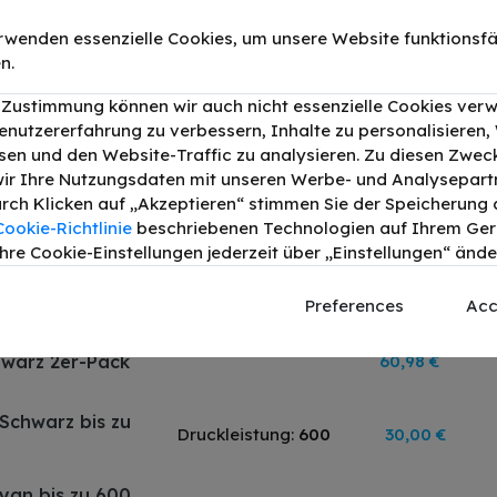
rwenden essenzielle Cookies, um unsere Website funktionsfä
n.
r Zustimmung können wir auch nicht essenzielle Cookies ver
 Brother MFC-J245
enutzererfahrung zu verbessern, Inhalte zu personalisieren
en und den Website-Traffic zu analysieren. Zu diesen Zwec
ir Ihre Nutzungsdaten mit unseren Werbe- und Analysepart
hwarz Cyan
Durch Klicken auf „Akzeptieren“ stimmen Sie der Speicherung a
83,81 €
Cookie-Richtlinie
beschriebenen Technologien auf Ihrem Gerä
hre Cookie-Einstellungen jederzeit über „Einstellungen“ ände
yan Magenta
56,28 €
Preferences
Acc
hwarz 2er-Pack
60,98 €
 Schwarz bis zu
Druckleistung:
600
30,00 €
Cyan bis zu 600