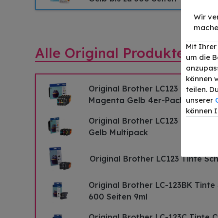
Wir ve
mache
Mit Ihre
Alle Original Produkte für
um die B
anzupass
können w
Original Brother LC123 Tinte Sc
teilen. 
Magenta Gelb 4er-Pack
unserer
können I
Original Brother LC123 Tinte C
Gelb Multipack
Original Brother LC123 Tinte Sc
Original Brother LC-123BK Tinte
600 Seiten 9ml
Original Brother LC-123C Tinte 