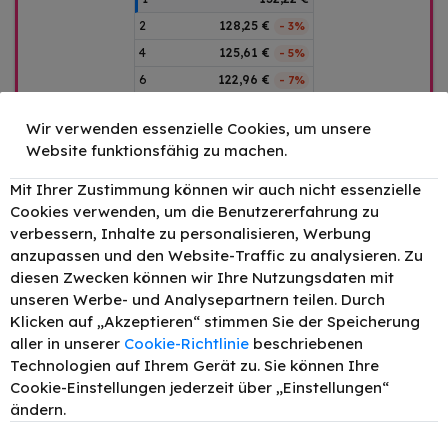
2
128,25 €
- 3%
4
125,61 €
- 5%
6
122,96 €
- 7%
–
+
Wir verwenden essenzielle Cookies, um unsere
Website funktionsfähig zu machen.
IN DEN WARENKORB
Mit Ihrer Zustimmung können wir auch nicht essenzielle
Preis inkl. MwSt. zzgl.
Versand
Cookies verwenden, um die Benutzererfahrung zu
verbessern, Inhalte zu personalisieren, Werbung
anzupassen und den Website-Traffic zu analysieren. Zu
diesen Zwecken können wir Ihre Nutzungsdaten mit
Passend für
Beschreibung
unseren Werbe- und Analysepartnern teilen. Durch
Klicken auf „Akzeptieren“ stimmen Sie der Speicherung
Produktdetails
aller in unserer
Cookie-Richtlinie
beschriebenen
Technologien auf Ihrem Gerät zu. Sie können Ihre
Cookie-Einstellungen jederzeit über „Einstellungen“
ändern.
HP Color LaserJet