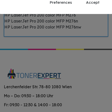
Preferences
Accept
HP LaserJet Pro 200 color M251n
HP LaserJet Pro 200 color M251nw
HP LaserJet Pro 200 color MFP M276
HP LaserJet Pro 200 color MFP M276n
HP LaserJet Pro 200 color MFP M276nw
Lerchenfelder Str. 78-80 1080 Wien
Mo – Do: 09:30 – 18:00 Uhr
Fr: 09:30 - 12:30 & 14:00 - 18:00