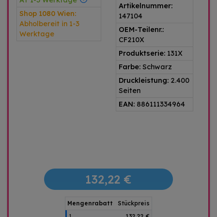
AT 1-3 Werktage
Artikelnummer:
Shop 1080 Wien:
147104
Abholbereit in 1-3
OEM-Teilenr.:
Werktage
CF210X
Produktserie:
131X
Farbe:
Schwarz
Druckleistung:
2.400
Seiten
EAN:
886111334964
132,22 €
Mengenrabatt
Stückpreis
1
132,22 €