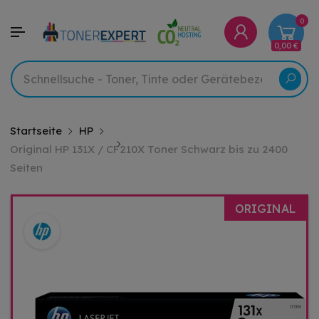
0
0,00 €
Startseite
HP
Original HP 131X / CF210X Toner Schwarz bis zu 2400
Seiten
ORIGINAL