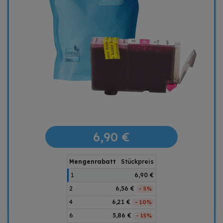
6,90 €
Mengenrabatt
Stückpreis
1
6,90 €
2
6,56 €
- 5%
4
6,21 €
- 10%
6
5,86 €
- 15%