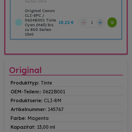
Seiten 13ml
Original Canon
CLI-8PC /
0624B001 Tinte
–
+
18,22 €
Cyan (Hell) bis
zu 800 Seiten
13ml
Original
Produkttyp:
Tinte
OEM-Teilenr.:
0622B001
Produktserie:
CLI-8M
Artikelnummer:
145767
Farbe:
Magenta
Kapazitat:
13,00 ml