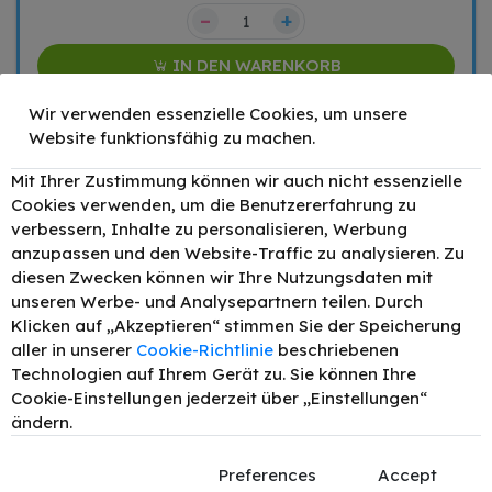
–
+
IN DEN WARENKORB
Preis inkl. MwSt. zzgl.
Versand
Wir verwenden essenzielle Cookies, um unsere
Website funktionsfähig zu machen.
1 x Magenta
Mit Ihrer Zustimmung können wir auch nicht essenzielle
Produkttyp:
Cookies verwenden, um die Benutzererfahrung zu
SPARE 11,48 €
alternativ
verbessern, Inhalte zu personalisieren, Werbung
IM VERGLEICH
anzupassen und den Website-Traffic zu analysieren. Zu
Produktart:
Tinte
ZUM ORIGINAL
diesen Zwecken können wir Ihre Nutzungsdaten mit
Artikelnummer:
unseren Werbe- und Analysepartnern teilen. Durch
Lieferung am selben
149616
Klicken auf „Akzeptieren“ stimmen Sie der Speicherung
Tag in Wien
OEM-Teilenr.:
aller in unserer
Cookie-Richtlinie
beschriebenen
Versandlager:
0622B001
Technologien auf Ihrem Gerät zu. Sie können Ihre
vorrätig / Lieferung
Produktserie:
CLI-
Cookie-Einstellungen jederzeit über „Einstellungen“
in AT 1-3 Werktage
8M
ändern.
Farbe:
Magenta
Shop 1080 Wien:
auf
Preferences
Accept
Druckleistung:
478
Lager