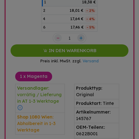
1
18,38 €
2
18,01 €
- 2%
4
17,64 €
- 4%
6
17,46 €
- 5%
–
+
IN DEN WARENKORB
Preis inkl. MwSt. zzgl.
Versand
1 x Magenta
Versandlager:
Produkttyp:
vorrätig / Lieferung
Original
in AT 1-3 Werktage
Produktart:
Tinte
Artikelnummer:
Shop 1080 Wien:
145767
Abholbereit in 1-3
OEM-Teilenr.:
Werktage
0622B001