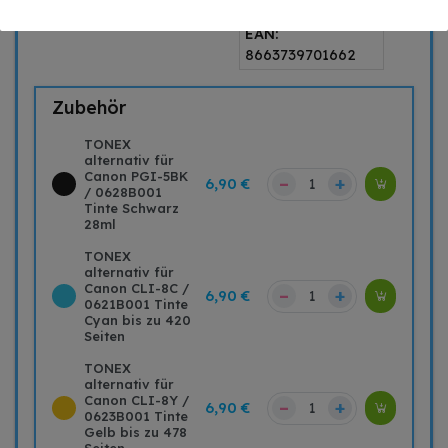
Seiten
EAN:
8663739701662
Zubehör
TONEX
alternativ für
Canon PGI-5BK
–
+
6,90 €
/ 0628B001
Tinte Schwarz
28ml
TONEX
alternativ für
Canon CLI-8C /
–
+
6,90 €
0621B001 Tinte
Cyan bis zu 420
Seiten
TONEX
alternativ für
Canon CLI-8Y /
–
+
6,90 €
0623B001 Tinte
Gelb bis zu 478