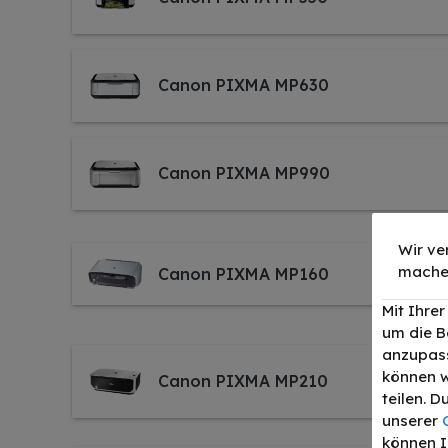
Canon PIXMA MP630
Canon PIXMA MP990
Wir ve
mache
Canon PIXMA MP160
Mit Ihre
um die B
anzupass
können w
Canon PIXMA MP210
teilen. 
unserer
können I