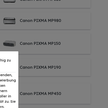
Canon PIXMA MP980
Canon PIXMA MP150
hig zu
Canon PIXMA MP190
wenden,
, Werbung
ken
nern
Canon PIXMA MP450
ller in
t zu. Sie
rn.