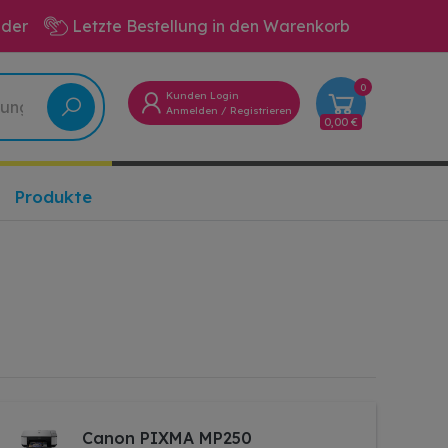
eder
Letzte Bestellung in den Warenkorb
0
Kunden Login
Anmelden
/
Registrieren
0,00 €
Produkte
Canon PIXMA MP250