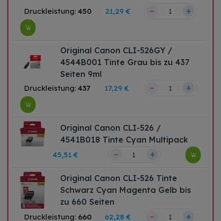
–
+
Druckleistung:
450
21,29 €
Original Canon CLI-526GY /
4544B001 Tinte Grau bis zu 437
Seiten 9ml
–
+
Druckleistung:
437
17,29 €
Original Canon CLI-526 /
4541B018 Tinte Cyan Multipack
–
+
45,51 €
Original Canon CLI-526 Tinte
Schwarz Cyan Magenta Gelb bis
zu 660 Seiten
–
+
Druckleistung:
660
62,28 €