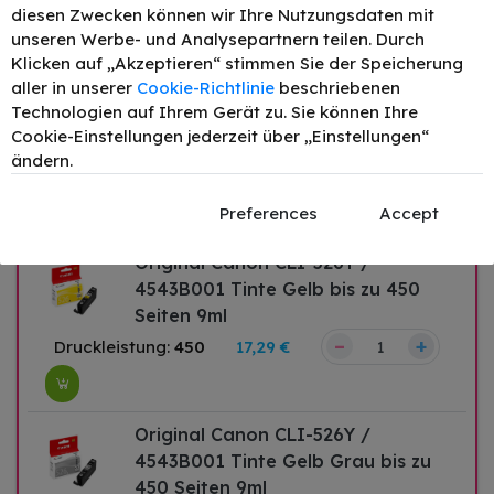
–
+
Druckleistung:
462
17,29 €
diesen Zwecken können wir Ihre Nutzungsdaten mit
unseren Werbe- und Analysepartnern teilen. Durch
Klicken auf „Akzeptieren“ stimmen Sie der Speicherung
aller in unserer
Cookie-Richtlinie
beschriebenen
Original Canon CLI-526M /
Technologien auf Ihrem Gerät zu. Sie können Ihre
4542B001 Tinte Magenta bis zu
Cookie-Einstellungen jederzeit über „Einstellungen“
520 Seiten 9ml
ändern.
–
+
Druckleistung:
520
17,29 €
Preferences
Accept
Original Canon CLI-526Y /
4543B001 Tinte Gelb bis zu 450
Seiten 9ml
–
+
Druckleistung:
450
17,29 €
Original Canon CLI-526Y /
4543B001 Tinte Gelb Grau bis zu
450 Seiten 9ml