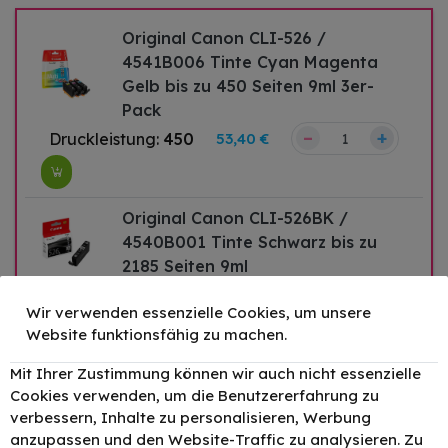
Original Canon CLI-526 /
4541B006 Tinte Cyan Magenta
Gelb bis zu 450 Seiten 9ml 3er-
Pack
–
+
Druckleistung:
450
53,40 €
Original Canon CLI-526BK /
4540B001 Tinte Schwarz bis zu
2185 Seiten 9ml
–
+
Druckleistung:
2185
17,29 €
Wir verwenden essenzielle Cookies, um unsere
Website funktionsfähig zu machen.
Mit Ihrer Zustimmung können wir auch nicht essenzielle
Original Canon CLI-526C /
Cookies verwenden, um die Benutzererfahrung zu
4541B001 Tinte Cyan bis zu 462
verbessern, Inhalte zu personalisieren, Werbung
Seiten 9ml
anzupassen und den Website-Traffic zu analysieren. Zu