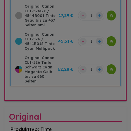
Original Canon
CLI-526GY /
–
+
17,29 €
4544B001 Tinte
Grau bis zu 437
Seiten 9ml
Original Canon
CLI-526 /
–
+
45,51 €
4541B018 Tinte
Cyan Multipack
Original Canon
CLI-526 Tinte
Schwarz Cyan
–
+
62,28 €
Magenta Gelb
bis zu 660
Seiten
Original
Produkttyp:
Tinte