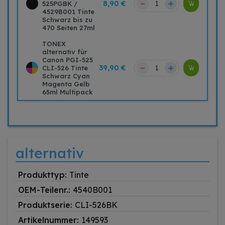
–
+
8,90 €
525PGBK /
4529B001 Tinte
Schwarz bis zu
470 Seiten 27ml
TONEX
alternativ für
Canon PGI-525
–
+
39,90 €
CLI-526 Tinte
Schwarz Cyan
Magenta Gelb
65ml Multipack
alternativ
Produkttyp:
Tinte
OEM-Teilenr.:
4540B001
Produktserie:
CLI-526BK
Artikelnummer:
149593