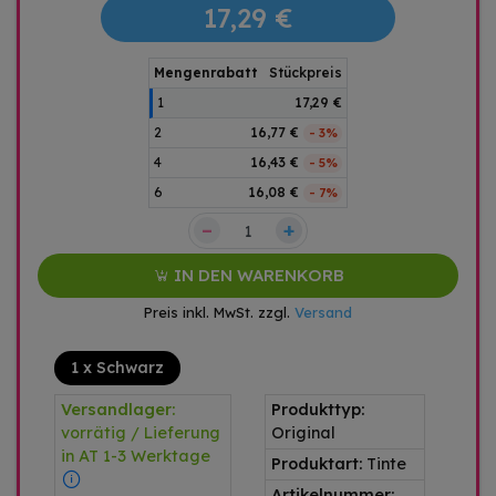
17,29 €
Mengenrabatt
Stückpreis
1
17,29 €
2
16,77 €
- 3%
4
16,43 €
- 5%
6
16,08 €
- 7%
–
+
IN DEN WARENKORB
Preis inkl. MwSt. zzgl.
Versand
1 x Schwarz
Versandlager:
Produkttyp:
vorrätig / Lieferung
Original
in AT 1-3 Werktage
Produktart:
Tinte
Artikelnummer: