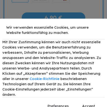
6,90 €
Wir verwenden essenzielle Cookies, um unsere
Mengenrabatt
Stückpreis
Website funktionsfähig zu machen.
1
6,90 €
Mit Ihrer Zustimmung können wir auch nicht essenzielle
2
6,56 €
- 5%
Cookies verwenden, um die Benutzererfahrung zu
4
6,21 €
- 10%
verbessern, Inhalte zu personalisieren, Werbung
6
5,86 €
- 15%
anzupassen und den Website-Traffic zu analysieren. Zu
diesen Zwecken können wir Ihre Nutzungsdaten mit
–
+
unseren Werbe- und Analysepartnern teilen. Durch
IN DEN WARENKORB
Klicken auf „Akzeptieren“ stimmen Sie der Speicherung
aller in unserer
Cookie-Richtlinie
beschriebenen
Preis inkl. MwSt. zzgl.
Versand
Technologien auf Ihrem Gerät zu. Sie können Ihre
Cookie-Einstellungen jederzeit über „Einstellungen“
1 x Schwarz
ändern.
Produkttyp:
SPARE 10,39 €
Preferences
Accept