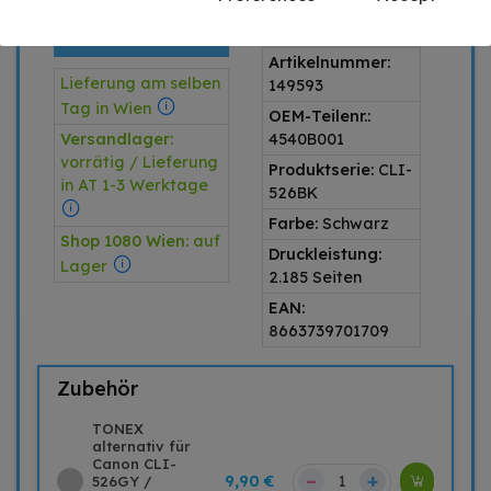
alternativ
IM VERGLEICH
Produktart:
Tinte
ZUM ORIGINAL
Artikelnummer:
Lieferung am selben
149593
Tag in Wien
OEM-Teilenr.:
Versandlager:
4540B001
vorrätig / Lieferung
Produktserie:
CLI-
in AT 1-3 Werktage
526BK
Farbe:
Schwarz
Shop 1080 Wien:
auf
Druckleistung:
Lager
2.185 Seiten
EAN:
8663739701709
Zubehör
TONEX
alternativ für
Canon CLI-
–
+
9,90 €
526GY /