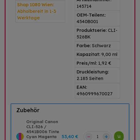
Shop 1080 Wien:
145714
Abholbereit in 1-3
OEM-Teilenr.:
Werktage
4540B001
Produktserie:
CLI-
526BK
Farbe:
Schwarz
Kapazitat:
9,00 ml
Preis/ml:
1,92 €
Druckleistung:
2.185 Seiten
EAN:
4960999670027
Zubehör
Original Canon
CLI-526 /
4541B006 Tinte
–
+
53,40 €
Cyan Magenta