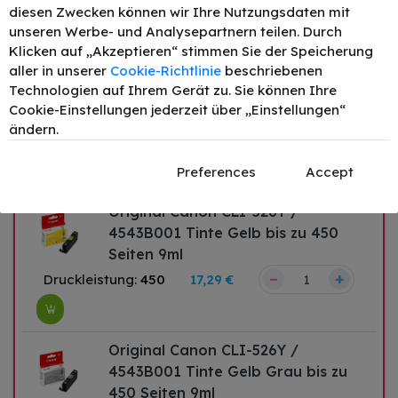
–
+
Druckleistung:
462
17,29 €
diesen Zwecken können wir Ihre Nutzungsdaten mit
unseren Werbe- und Analysepartnern teilen. Durch
Klicken auf „Akzeptieren“ stimmen Sie der Speicherung
aller in unserer
Cookie-Richtlinie
beschriebenen
Original Canon CLI-526M /
Technologien auf Ihrem Gerät zu. Sie können Ihre
4542B001 Tinte Magenta bis zu
Cookie-Einstellungen jederzeit über „Einstellungen“
520 Seiten 9ml
ändern.
–
+
Druckleistung:
520
17,29 €
Preferences
Accept
Original Canon CLI-526Y /
4543B001 Tinte Gelb bis zu 450
Seiten 9ml
–
+
Druckleistung:
450
17,29 €
Original Canon CLI-526Y /
4543B001 Tinte Gelb Grau bis zu
450 Seiten 9ml