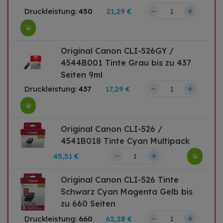
–
+
Druckleistung:
450
21,29 €
Original Canon CLI-526GY /
4544B001 Tinte Grau bis zu 437
Seiten 9ml
–
+
Druckleistung:
437
17,29 €
Original Canon CLI-526 /
4541B018 Tinte Cyan Multipack
–
+
45,51 €
Original Canon CLI-526 Tinte
Schwarz Cyan Magenta Gelb bis
zu 660 Seiten
–
+
Druckleistung:
660
62,28 €