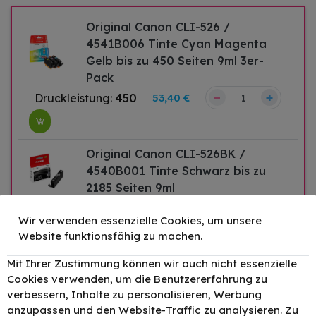
Original Canon CLI-526 /
4541B006 Tinte Cyan Magenta
Gelb bis zu 450 Seiten 9ml 3er-
Pack
–
+
Druckleistung:
450
53,40 €
Original Canon CLI-526BK /
4540B001 Tinte Schwarz bis zu
2185 Seiten 9ml
–
+
Druckleistung:
2185
17,29 €
Wir verwenden essenzielle Cookies, um unsere
Website funktionsfähig zu machen.
Mit Ihrer Zustimmung können wir auch nicht essenzielle
Original Canon CLI-526C /
Cookies verwenden, um die Benutzererfahrung zu
4541B001 Tinte Cyan bis zu 462
verbessern, Inhalte zu personalisieren, Werbung
Seiten 9ml
anzupassen und den Website-Traffic zu analysieren. Zu