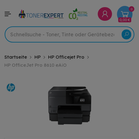
0
0,00 €
Startseite
HP
HP Officejet Pro
HP OfficeJet Pro 8610 eAiO