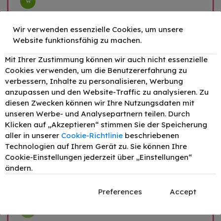
Original HP 951XL / CN046AE
Wir verwenden essenzielle Cookies, um unsere
Tinte Cyan bis zu 1500 Seiten 17ml
Website funktionsfähig zu machen.
–
+
Druckleistung:
1500
60,67 €
Mit Ihrer Zustimmung können wir auch nicht essenzielle
Cookies verwenden, um die Benutzererfahrung zu
verbessern, Inhalte zu personalisieren, Werbung
Original HP 951XL / CN047AE
anzupassen und den Website-Traffic zu analysieren. Zu
Tinte Magenta bis zu 1500 Seiten
diesen Zwecken können wir Ihre Nutzungsdaten mit
17ml
unseren Werbe- und Analysepartnern teilen. Durch
Klicken auf „Akzeptieren“ stimmen Sie der Speicherung
–
+
Druckleistung:
1500
60,67 €
aller in unserer
Cookie-Richtlinie
beschriebenen
Technologien auf Ihrem Gerät zu. Sie können Ihre
Cookie-Einstellungen jederzeit über „Einstellungen“
Original HP 951XL / CN048AE
ändern.
Tinte Gelb bis zu 1500 Seiten 17ml
Preferences
–
Accept
+
Druckleistung:
1500
60,06 €