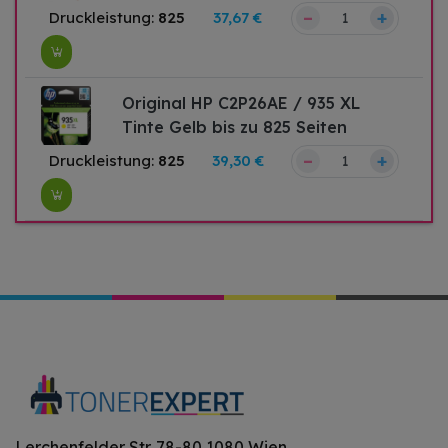
–
+
Druckleistung:
825
37,67 €
Original HP C2P26AE / 935 XL
Tinte Gelb bis zu 825 Seiten
–
+
Druckleistung:
825
39,30 €
Lerchenfelder Str. 78-80 1080 Wien