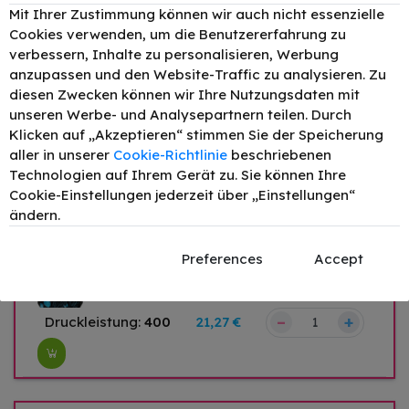
Mit Ihrer Zustimmung können wir auch nicht essenzielle
Original HP C2P20AE / 935 Tinte
Cookies verwenden, um die Benutzererfahrung zu
Cyan bis zu 400 Seiten
verbessern, Inhalte zu personalisieren, Werbung
–
+
Druckleistung:
400
21,53 €
anzupassen und den Website-Traffic zu analysieren. Zu
diesen Zwecken können wir Ihre Nutzungsdaten mit
unseren Werbe- und Analysepartnern teilen. Durch
Klicken auf „Akzeptieren“ stimmen Sie der Speicherung
Original HP C2P21AE / 935 Tinte
aller in unserer
Cookie-Richtlinie
beschriebenen
Magenta bis zu 400 Seiten
Technologien auf Ihrem Gerät zu. Sie können Ihre
–
+
Druckleistung:
400
22,21 €
Cookie-Einstellungen jederzeit über „Einstellungen“
ändern.
Preferences
Accept
Original HP C2P22AE / 935 Tinte
Gelb bis zu 400 Seiten
–
+
Druckleistung:
400
21,27 €