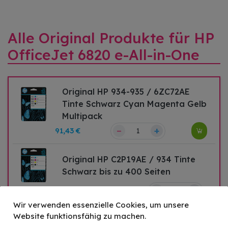
Alle Original Produkte für HP
OfficeJet 6820 e-All-in-One
Original HP 934-935 / 6ZC72AE
Tinte Schwarz Cyan Magenta Gelb
Multipack
–
+
91,43 €
Original HP C2P19AE / 934 Tinte
Schwarz bis zu 400 Seiten
–
+
Druckleistung:
400
30,37 €
Wir verwenden essenzielle Cookies, um unsere
Website funktionsfähig zu machen.