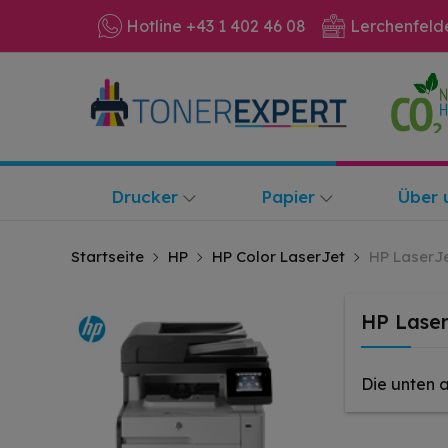
Hotline +43 1 402 46 08
Lerchenfeld
Drucker
Papier
Über 
Startseite
HP
HP Color LaserJet
HP LaserJ
HP Lase
Die unten 