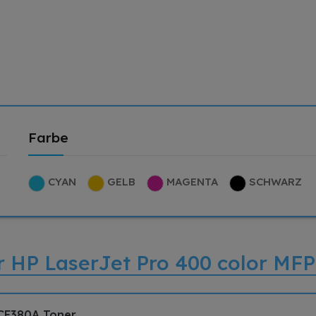
Farbe
CYAN
GELB
MAGENTA
SCHWARZ
für HP LaserJet Pro 400 color M
 CF380A Toner