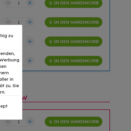
–
+
IN DEN WARENKORB
–
+
IN DEN WARENKORB
hig zu
–
+
IN DEN WARENKORB
wenden,
, Werbung
–
+
IN DEN WARENKORB
ken
nern
ller in
t zu. Sie
rn.
 M476nw
ept
–
+
IN DEN WARENKORB