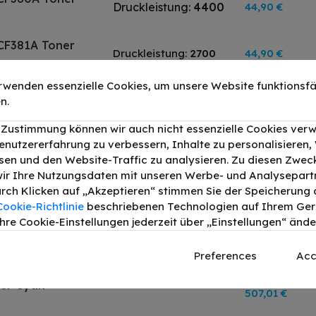
Druckleistung:
4400
44,90 €
 CF381A Toner
Druckleistung:
2700
44,90 €
rwenden essenzielle Cookies, um unsere Website funktionsfä
 CF383A Toner
Druckleistung:
2700
44,90 €
n.
r Zustimmung können wir auch nicht essenzielle Cookies ver
 CF382A Toner
enutzererfahrung zu verbessern, Inhalte zu personalisieren
Druckleistung:
2700
44,90 €
en und den Website-Traffic zu analysieren. Zu diesen Zwec
ir Ihre Nutzungsdaten mit unseren Werbe- und Analysepart
Durch Klicken auf „Akzeptieren“ stimmen Sie der Speicherung a
Cookie-Richtlinie
beschriebenen Technologien auf Ihrem Gerä
hre Cookie-Einstellungen jederzeit über „Einstellungen“ ände
r HP LaserJet Pro 400 color MFP
Preferences
Acc
ner Cyan
507,01 €