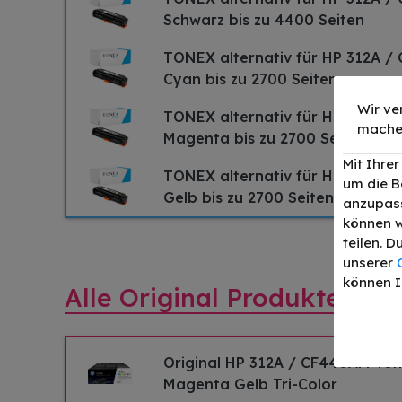
Schwarz bis zu 4400 Seiten
TONEX alternativ für HP 312A /
Cyan bis zu 2700 Seiten
Wir ve
TONEX alternativ für HP 312A /
mache
Magenta bis zu 2700 Seiten
Mit Ihre
TONEX alternativ für HP 312A /
um die B
Gelb bis zu 2700 Seiten
anzupass
können w
teilen. 
unserer
können I
Alle Original Produkte fü
Original HP 312A / CF440AM To
Magenta Gelb Tri-Color