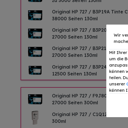
zu 3000 Seiten 130ml
Original HP 727 / B3P19A Tinte C
38000 Seiten 130ml
Original HP 727 / B3P20A Tinte 
Wir ve
27000 Seiten 130ml
mache
Original HP 727 / B3P21A Tinte G
Mit Ihre
27000 Seiten 130ml
um die B
anzupass
Original HP 727 / B3P24A Tinte G
können w
12500 Seiten 130ml
teilen. 
unserer
können I
Original HP 727 / F9J80A Tinte G
27000 Seiten 300ml
Original HP 727 / C1Q12A Tinte 
300ml