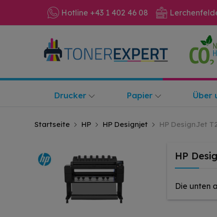
Hotline +43 1 402 46 08
Lerchenfeld
Drucker
Papier
Über 
Startseite
HP
HP Designjet
HP DesignJet T2
HP Desig
Die unten 