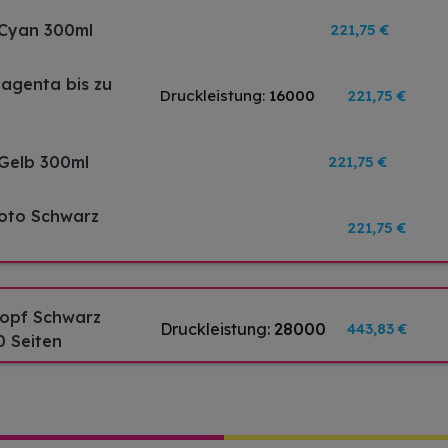
 Cyan 300ml
221,75 €
Magenta bis zu
Druckleistung:
16000
221,75 €
 Gelb 300ml
221,75 €
Foto Schwarz
221,75 €
kopf Schwarz
Druckleistung:
28000
443,83 €
0 Seiten