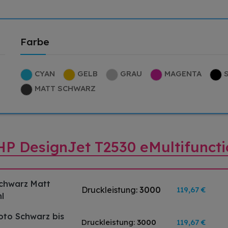
Farbe
CYAN
GELB
GRAU
MAGENTA
MATT SCHWARZ
 HP DesignJet T2530 eMultifuncti
Schwarz Matt
Druckleistung:
3000
119,67 €
l
Foto Schwarz bis
Druckleistung:
3000
119,67 €