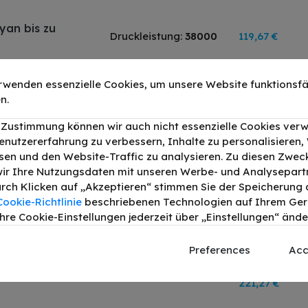
yan bis zu
Druckleistung:
38000
119,67 €
Magenta bis zu
Druckleistung:
27000
119,67 €
rwenden essenzielle Cookies, um unsere Website funktionsfä
n.
elb bis zu
Druckleistung:
27000
120,55 €
r Zustimmung können wir auch nicht essenzielle Cookies ver
enutzererfahrung zu verbessern, Inhalte zu personalisieren
en und den Website-Traffic zu analysieren. Zu diesen Zwec
rau bis zu
Druckleistung:
12500
119,67 €
ir Ihre Nutzungsdaten mit unseren Werbe- und Analysepart
Durch Klicken auf „Akzeptieren“ stimmen Sie der Speicherung a
Cookie-Richtlinie
beschriebenen Technologien auf Ihrem Gerä
hre Cookie-Einstellungen jederzeit über „Einstellungen“ ände
rau bis zu
Druckleistung:
27000
221,75 €
Preferences
Acc
Matt Schwarz
221,27 €