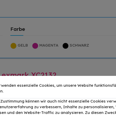
Farbe
GELB
MAGENTA
SCHWARZ
r Lexmark XC2132
rwenden essenzielle Cookies, um unsere Website funktionsfä
n.
er Schwarz bis
Druckleistung:
6000
150,25 €
r Zustimmung können wir auch nicht essenzielle Cookies ver
enutzererfahrung zu verbessern, Inhalte zu personalisieren
en und den Website-Traffic zu analysieren. Zu diesen Zwec