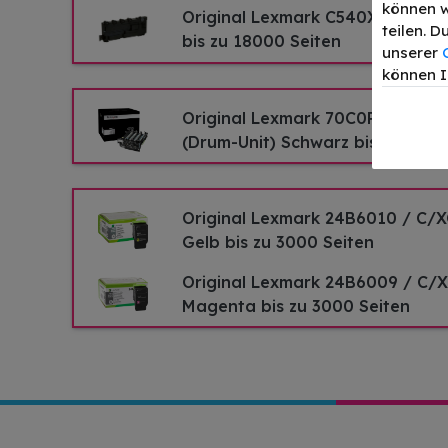
können w
Original Lexmark C540X75G Res
teilen. 
bis zu 18000 Seiten
unserer
können I
Original Lexmark 70C0P00 / 700
(Drum-Unit) Schwarz bis zu 4000
Original Lexmark 24B6010 / C/X
Gelb bis zu 3000 Seiten
Original Lexmark 24B6009 / C/
Magenta bis zu 3000 Seiten