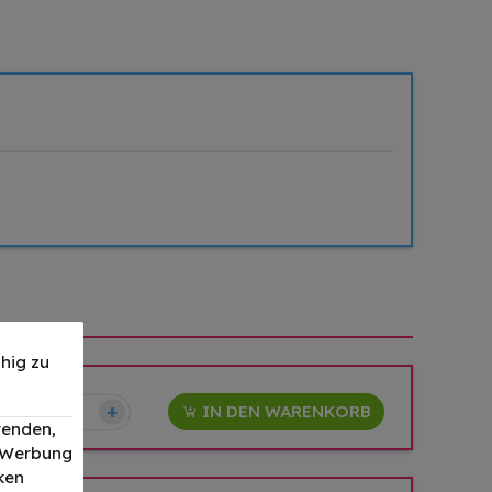
hig zu
–
+
IN DEN WARENKORB
wenden,
, Werbung
ken