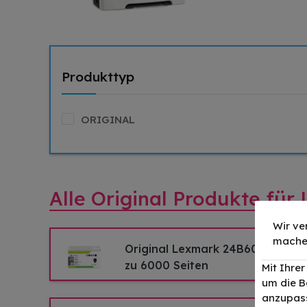
Produkttyp
ORIGINAL
Alle Original Produkte fü
Wir ve
mache
Original Lexmark 24B6011BK Ton
zu 6000 Seiten
Mit Ihre
um die B
anzupass