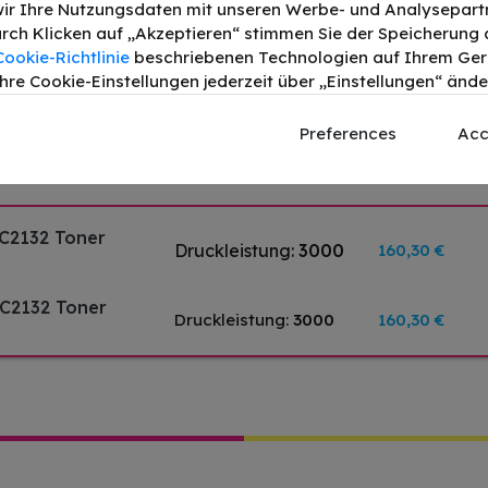
ir Ihre Nutzungsdaten mit unseren Werbe- und Analysepart
ttonerbehälter
Druckleistung:
18000
22,18 €
Durch Klicken auf „Akzeptieren“ stimmen Sie der Speicherung a
Cookie-Richtlinie
beschriebenen Technologien auf Ihrem Gerä
hre Cookie-Einstellungen jederzeit über „Einstellungen“ ände
P Bildtrommel
Preferences
Acc
Druckleistung:
40000
258,65 €
0 Seiten
C2132 Toner
Druckleistung:
3000
160,30 €
XC2132 Toner
Druckleistung:
3000
160,30 €