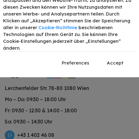
anzupassen und den Website-Traffic zu analysieren. Zu
Druckleistung:
2500
129,43 €
diesen Zwecken können wir Ihre Nutzungsdaten mit
–
+
unseren Werbe- und Analysepartnern teilen. Durch
Klicken auf „Akzeptieren“ stimmen Sie der Speicherung
aller in unserer
Cookie-Richtlinie
beschriebenen
Technologien auf Ihrem Gerät zu. Sie können Ihre
Cookie-Einstellungen jederzeit über „Einstellungen“
ändern.
Preferences
Accept
Lerchenfelder Str. 78-80 1080 Wien
Mo – Do: 09:30 – 18:00 Uhr
Fr: 09:30 - 12:30 & 14:00 - 18:00
Sa: 09:30 – 14:30 Uhr
+43 1 402 46 08