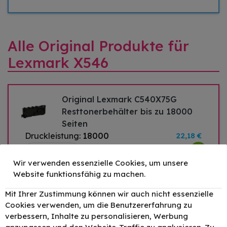
Alle Original Produkte für
Lexmark X546
Original Lexmark C540X75G
Resttonerbehälter bis zu 18000
Seiten
Druckleistung:
18000
22,18 €
–
+
Wir verwenden essenzielle Cookies, um unsere
Website funktionsfähig zu machen.
Original Lexmark C540H1KG /
Mit Ihrer Zustimmung können wir auch nicht essenzielle
C540 Toner Schwarz bis zu 2500
Cookies verwenden, um die Benutzererfahrung zu
verbessern, Inhalte zu personalisieren, Werbung
Seiten